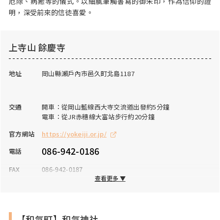
厄除、病癒等的儀式。以細膩筆觸書寫的御朱印，作為信仰的證
明，深受前來的信徒喜愛。
上寺山 餘慶寺
地址
岡山縣瀨戶內市邑久町北島1187
交通
開車：從岡山藍線西大寺交流道出發約5分鐘
電車：從JR赤穗線大富站步行約20分鐘
官方網站
https://yokeiji.or.jp/
086-942-0186
電話
FAX
086-942-0187
查看更多 ▼
營業時間
8:00～17:00
公休日
全年無休
【和氣町】和氣神社