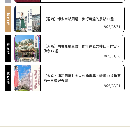
【福岡】博多車站周邊・步行可達的景點21選
2025/03/31
【大阪】前往能量景點！提升運氣的神社・神宮・
佛寺17選
2025/01/26
【大宮・浦和周邊】大人也能盡興！精選15處推薦
的一日遊好去處
2025/08/31