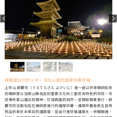
將願望託付於火中，淨化心靈的護摩供養寺廟
上寺山 餘慶寺（うえてらさん よけいじ）是一座以供奉藥師如來
的藥師堂以及岡山縣指定的重要文化財三重塔為特色的寺院。寺
院秉持愛山護法的精神，珍惜周圍的自然，並積極積累善行。餘
慶寺的活動包括在藥師堂進行的護摩供養。護摩供養是將五穀等
物品供奉於本尊前的護摩壇，並由行者焚燒護摩木，祈願開運、