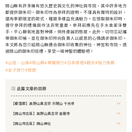
岡山縣有許多擁有悠久歷史與文化的神社與寺院，其中許多地方
都提供御朱印。御朱印作為參拜的證明，不僅具有獨特的設計，
還有季節限定的款式，種類多樣且充滿魅力。在領取御朱印時，
遵守參拜的禮儀與作法非常重要。參拜前應先在手水舍潔淨雙
手，平心靜氣地面對神佛，保持虔誠的態度。此外，切勿忘記攜
帶御朱印帳，並在御朱印所向負責人以感恩的心情請求御朱印。
本文將為您介紹岡山縣適合御朱印收集的神社、神宮和寺院。透
過岡山的御朱印巡禮，享受一場神聖的體驗吧！
山陰・山陽
岡山縣
單獨旅行
日本旅遊
觀光
強力推薦
女子旅行
旅遊
此篇文章的目錄
【都窪郡】高野山真言宗 示現山 千光寺
【岡山市北區】高野山真言宗 金剛寺
【岡山市北區】岡山神社