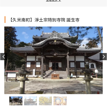
※祈禱接待時間：9:00～16:00，詢問接待時間：8:00～
17:00
公休日
全年無休
【久米南町】淨土宗特別寺院 誕生寺
入場費
初穗料（祈禱費用）：5,000日圓、7,000日圓、10,000日
圓、20,000日圓以上
※初穗料會影響祈禱天數、御神札和撤下品的變化
停車場
有