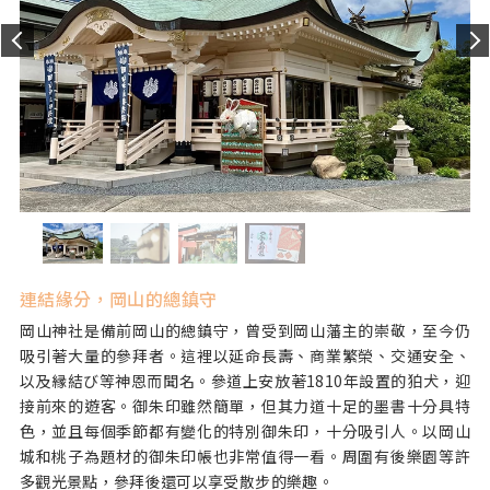
連結緣分，岡山的總鎮守
岡山神社是備前岡山的總鎮守，曾受到岡山藩主的崇敬，至今仍
吸引著大量的參拜者。這裡以延命長壽、商業繁榮、交通安全、
以及縁結び等神恩而聞名。參道上安放著1810年設置的狛犬，迎
接前來的遊客。御朱印雖然簡單，但其力道十足的墨書十分具特
色，並且每個季節都有變化的特別御朱印，十分吸引人。以岡山
城和桃子為題材的御朱印帳也非常值得一看。周圍有後樂園等許
多觀光景點，參拜後還可以享受散步的樂趣。