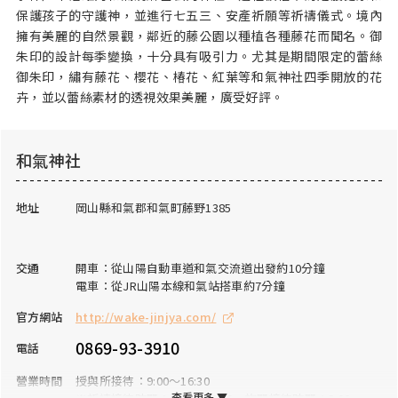
保護孩子的守護神，並進行七五三、安產祈願等祈禱儀式。境內
擁有美麗的自然景觀，鄰近的藤公園以種植各種藤花而聞名。御
朱印的設計每季變換，十分具有吸引力。尤其是期間限定的蕾絲
御朱印，繡有藤花、櫻花、椿花、紅葉等和氣神社四季開放的花
卉，並以蕾絲素材的透視效果美麗，廣受好評。
和氣神社
地址
岡山縣和氣郡和氣町藤野1385
交通
開車：從山陽自動車道和氣交流道出發約10分鐘
電車：從JR山陽本線和氣站搭車約7分鐘
官方網站
http://wake-jinjya.com/
0869-93-3910
電話
營業時間
授與所接待：9:00～16:30
查看更多 ▼