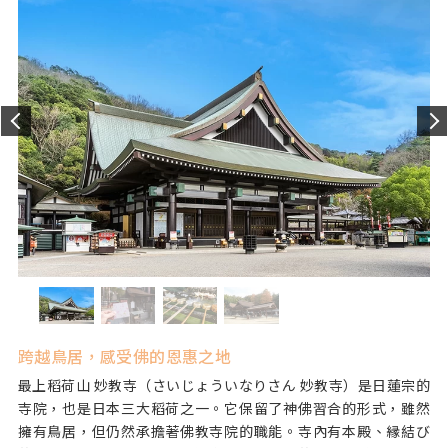
公休日
全年無休
入場費
免費
※御祈祷詳情請參見官方網站
停車場
有
跨越鳥居，感受佛的恩惠之地
最上稻荷山 妙教寺（さいじょういなりさん 妙教寺）是日蓮宗的
寺院，也是日本三大稻荷之一。它保留了神佛習合的形式，雖然
擁有鳥居，但仍然承擔著佛教寺院的職能。寺內有本殿、縁結び