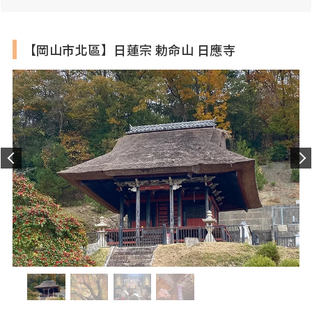
營業時間
祈禱：6:00・9:00～16:00（每小時一次）
受付：5:30～16:30（祈禱申請需在15分鐘前完成）
幸運商店「ゆかり」：9:00～16:30
※其他詳情請參見官方網站
【岡山市北區】日蓮宗 勅命山 日應寺
公休日
全年無休
入場費
有關授與品等詳細資訊，請向寺院詢問
停車場
無