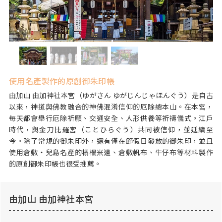
使用名產製作的原創御朱印帳
由加山 由加神社本宮（ゆがさん ゆがじんじゃほんぐう）是自古
以來，神道與佛教融合的神佛混淆信仰的厄除總本山。在本宮，
每天都會舉行厄除祈願、交通安全、人形供養等祈禱儀式。江戶
時代，與金刀比羅宮（ことひらぐう）共同被信仰，並延續至
今。除了常規的御朱印外，還有僅在節假日發放的御朱印，並且
使用倉敷・兒島名產的榻榻米邊、倉敷帆布、牛仔布等材料製作
的原創御朱印帳也很受推薦。
由加山 由加神社本宮