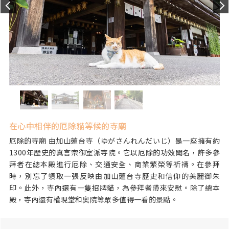
在心中相伴的厄除貓等候的寺廟
厄除的寺廟 由加山蓮台寺（ゆがさんれんだいじ）是一座擁有約
1300年歷史的真言宗御室派寺院。它以厄除的功效聞名，許多參
拜者在總本殿進行厄除、交通安全、商業繁榮等祈禱。在參拜
時，別忘了領取一張反映由加山蓮台寺歷史和信仰的美麗御朱
印。此外，寺內還有一隻招牌貓，為參拜者帶來安慰。除了總本
殿，寺內還有權現堂和奥院等眾多值得一看的景點。