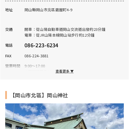
地址
岡山縣岡山市北區磨屋町4-9
交通
開車：從山陽自動車道岡山交流道出發約23分鐘
電車：從JR山陽本線岡山站步行約12分鐘
086-223-6234
電話
FAX
086-224-3881
營業時間
9:00～17:00
查看更多 ▼
※閉門時間為18:00
公休日
全年無休
入場費
納經費：300日圓
【岡山市北區】岡山神社
停車場
有