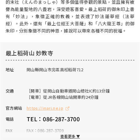
的末社（えんのまっしゃ）等多個值得參觀的景點，並且擁有被
譽為能量聖地的八畳岩，深受遊客喜愛。最上稻荷的御朱印上書
有「妙法」，象徵正確的教義，並表達了妙法蓮華經（法華
經）。此外，還有「最上位經王大菩薩」和「八大龍王尊」的御
朱印，分別象徵不同的神恩，據說可以帶來各種不同的祝福。
最上稻荷山 妙教寺
地址
岡山縣岡山市北區高松稻荷712
交通
［開車］從岡山自動車道岡山總社IC約13分鐘
［電車］從JR各線岡山站開車約24分鐘
官方網站
https://inari.ne.jp
TEL：086-287-3700
電話
FAX
FAX：086-287-3709
查看更多 ▼