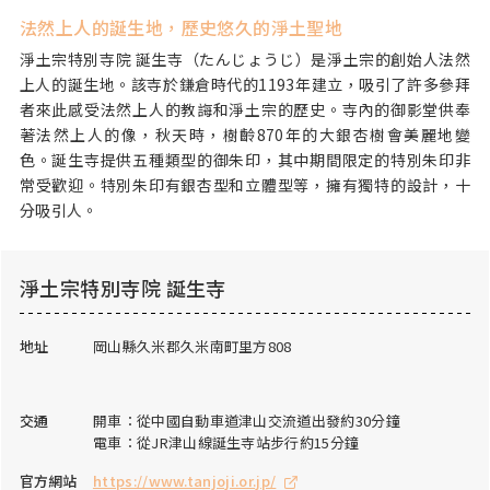
法然上人的誕生地，歷史悠久的淨土聖地
淨土宗特別寺院 誕生寺（たんじょうじ）是淨土宗的創始人法然
上人的誕生地。該寺於鎌倉時代的1193年建立，吸引了許多參拜
者來此感受法然上人的教誨和淨土宗的歷史。寺內的御影堂供奉
著法然上人的像，秋天時，樹齡870年的大銀杏樹會美麗地變
色。誕生寺提供五種類型的御朱印，其中期間限定的特別朱印非
常受歡迎。特別朱印有銀杏型和立體型等，擁有獨特的設計，十
分吸引人。
淨土宗特別寺院 誕生寺
地址
岡山縣久米郡久米南町里方808
交通
開車：從中國自動車道津山交流道出發約30分鐘
電車：從JR津山線誕生寺站步行約15分鐘
官方網站
https://www.tanjoji.or.jp/