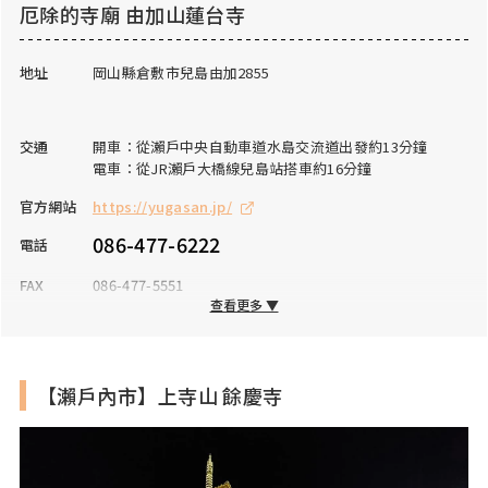
厄除的寺廟 由加山蓮台寺
地址
岡山縣倉敷市兒島由加2855
交通
開車：從瀨戶中央自動車道水島交流道出發約13分鐘
電車：從JR瀨戶大橋線兒島站搭車約16分鐘
官方網站
https://yugasan.jp/
086-477-6222
電話
FAX
086-477-5551
查看更多 ▼
營業時間
8:00～17:00
公休日
全年無休
【瀨戶內市】上寺山 餘慶寺
入場費
客殿：參觀費用400日圓
境內：免費
停車場
有