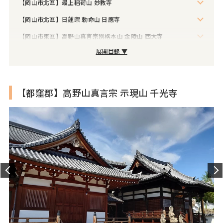
【岡山市北區】最上稻荷山 妙教寺
【岡山市北區】日蓮宗 勅命山 日應寺
【岡山市東區】高野山真言宗別格本山 金陵山 西大寺
展開目錄 ▼
【都窪郡】高野山真言宗 示現山 千光寺