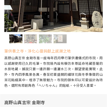
筆供養之寺，淨化心靈與獻上感謝之地
高野山真言宗 金剛寺是一座每年四月舉行筆供養儀式的寺院，用
以感謝使用已久的毛筆。寺院境內設有模仿本尊延命地藏菩薩的
水掛地藏，據說只要一邊許願一邊灑水三次，願望便能實現。此
外，寺內四季風景各異，春至初夏盛開的繡球花與冬季象徵的山
茶花點綴其中，增添了無限魅力。寺院的御朱印以可愛設計為特
色，還附有原創角色「へいちゃん」的貼紙，十分受人喜愛。
高野山真言宗 金剛寺