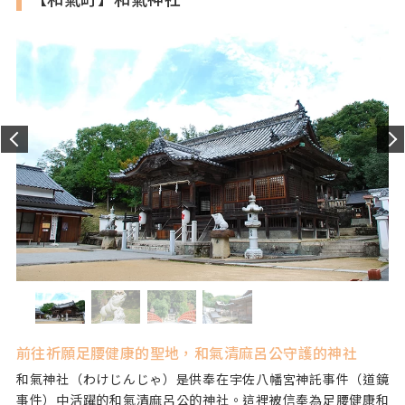
入場費
祈禱費用：3,000日圓、5,000日圓
停車場
有
前往祈願足腰健康的聖地，和氣清麻呂公守護的神社
和氣神社（わけじんじゃ）是供奉在宇佐八幡宮神託事件（道鏡
事件）中活躍的和氣清麻呂公的神社。這裡被信奉為足腰健康和