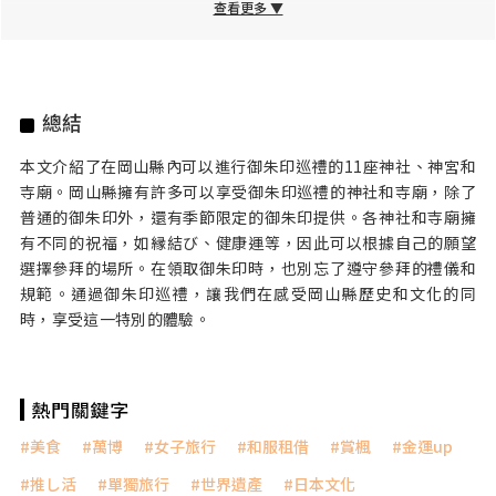
查看更多 ▼
總結
本文介紹了在岡山縣內可以進行御朱印巡禮的11座神社、神宮和
寺廟。岡山縣擁有許多可以享受御朱印巡禮的神社和寺廟，除了
普通的御朱印外，還有季節限定的御朱印提供。各神社和寺廟擁
有不同的祝福，如縁結び、健康運等，因此可以根據自己的願望
選擇參拜的場所。在領取御朱印時，也別忘了遵守參拜的禮儀和
規範。通過御朱印巡禮，讓我們在感受岡山縣歷史和文化的同
時，享受這一特別的體驗。
美食
萬博
女子旅行
和服租借
賞楓
金運up
推し活
單獨旅行
世界遺產
日本文化