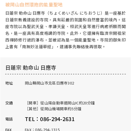
被岡山自然環抱的能量聖地
日蓮宗 勅命山 日應寺（ちょくめいざん にちおうじ）是一座基於
日蓮宗教義建設的寺院，具有莊嚴的氛圍和自然豐富的境內。這
座寺院以為聖武天皇、孝謙天皇、桓武天皇等進行病癒祈願而聞
名，是一座具有高度格調的寺院。此外，它還擁有臨濟宗開祖栄
西禪師修行過的瀑布，並被認為是一個能量聖地。寺院的御朱印
上書有「南無妙法蓮華經」，建議事先聯絡後再領取。
日蓮宗 勅命山 日應寺
地址
岡山縣岡山市北區日應寺302
交通
［開車］從山陽自動車道岡山IC約20分鐘
［其他］從岡山機場開車約5分鐘
TEL：086-294-2631
電話
FAX
FAX：086-294-1315