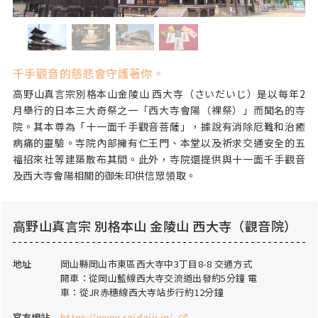
千手觀音的慈悲會守護著你。
高野山真言宗別格本山金陵山 西大寺（さいだいじ）是以每年2
月舉行的日本三大奇祭之一「西大寺會陽（裸祭）」而聞名的寺
院。其本尊為「十一面千手觀音菩薩」，據說有消除厄難和治癒
病痛的靈驗。寺院內部擁有仁王門、本堂以及祈求交通安全的五
福招來社等建築散布其間。此外，寺院還提供與十一面千手觀音
及西大寺會陽相關的御朱印供信眾領取。
高野山真言宗 別格本山 金陵山 西大寺（觀音院）
地址
岡山縣岡山市東區西大寺中3丁目8-8 交通方式
開車：從岡山藍線西大寺交流道出發約5分鐘 電
車：從JR赤穗線西大寺站步行約12分鐘
官方網站
https://www.saidaiji.jp/