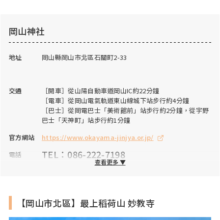
岡山神社
地址
岡山縣岡山市北區石關町2-33
交通
［開車］從山陽自動車道岡山IC約22分鐘
［電車］從岡山電氣軌道東山線城下站步行約4分鐘
［巴士］從岡電巴士「美術館前」站步行約2分鐘，從宇野
巴士「天神町」站步行約1分鐘
官方網站
https://www.okayama-jinjya.or.jp/
TEL：086-222-7198
電話
查看更多 ▼
FAX
FAX：086-222-7192
營業時間
授與所：9:00～16:30
祈禱受付：9:00～16:00
【岡山市北區】最上稻荷山 妙教寺
※參拜時間為24小時開放