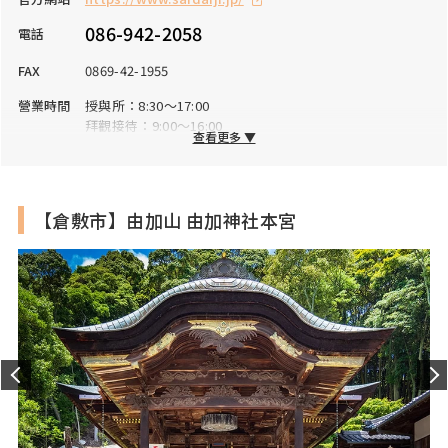
086-942-2058
電話
FAX
0869-42-1955
營業時間
授與所：8:30～17:00
拜觀接待：9:00～16:00
查看更多 ▼
※參拜可全天24小時，但可能因會陽活動限制
公休日
全年無休
入場費
御朱印及祈禱相關費用請另行查詢
【倉敷市】由加山 由加神社本宮
停車場
有