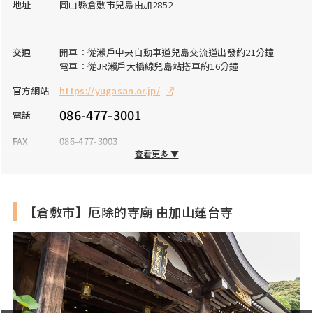
地址
岡山縣倉敷市兒島由加2852
交通
開車：從瀨戶中央自動車道兒島交流道出發約21分鐘
電車：從JR瀨戶大橋線兒島站搭車約16分鐘
官方網站
https://yugasan.or.jp/
086-477-3001
電話
FAX
086-477-3003
查看更多 ▼
營業時間
8:30～17:00
※參拜可全天24小時
公休日
全年無休
【倉敷市】厄除的寺廟 由加山蓮台寺
入場費
各種祈願及御朱印相關費用請另行查詢
停車場
有