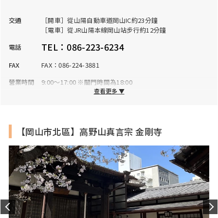
交通
［開車］從山陽自動車道岡山IC約23分鐘
［電車］從JR山陽本線岡山站步行約12分鐘
TEL：086-223-6234
電話
FAX
FAX：086-224-3881
營業時間
9:00～17:00 ※關門時間為18:00
查看更多 ▼
公休日
全年無休
入場費
納經費：300日圓
【岡山市北區】高野山真言宗 金剛寺
停車場
有