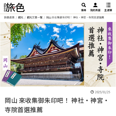
搜尋
我的頁面
主選單
旅色首頁
觀光
觀光文章一覽
岡山 來收集御朱印吧！ 神社・神宮・寺院首選推薦
2025/01/25
岡山 來收集御朱印吧！ 神社・神宮・
寺院首選推薦