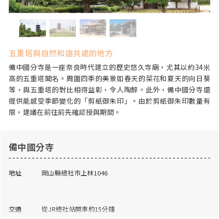
五重塔與自然和諧共處的地方
備中國分寺是一座奈良時代建立的歷史悠久寺廟，尤其以約34米
高的五重塔聞名。周圍四季的美景如春天的菜花和夏天的向日葵
等，與五重塔的對比相得益彰，令人陶醉。此外，備中國分寺還
提供能感受季節變化的「剪紙御朱印」。由於剪紙御朱印數量有
限，建議在前往前先確認授與期間。
備中國分寺
地址
岡山縣總社市上林1046
交通
從JR總社站開車約15分鐘