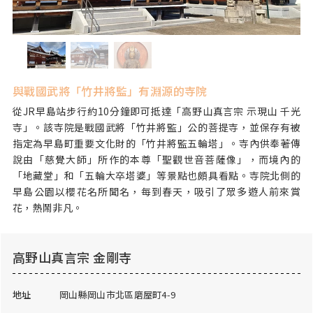
與戰國武將「竹井將監」有淵源的寺院
從JR早島站步行約10分鐘即可抵達「高野山真言宗 示現山 千光
寺」。該寺院是戰國武將「竹井將監」公的菩提寺，並保存有被
指定為早島町重要文化財的「竹井將監五輪塔」。寺內供奉著傳
說由「慈覺大師」所作的本尊「聖觀世音菩薩像」，而境內的
「地藏堂」和「五輪大卒塔婆」等景點也頗具看點。寺院北側的
早島公園以櫻花名所聞名，每到春天，吸引了眾多遊人前來賞
花，熱鬧非凡。
高野山真言宗 金剛寺
地址
岡山縣岡山市北區磨屋町4-9