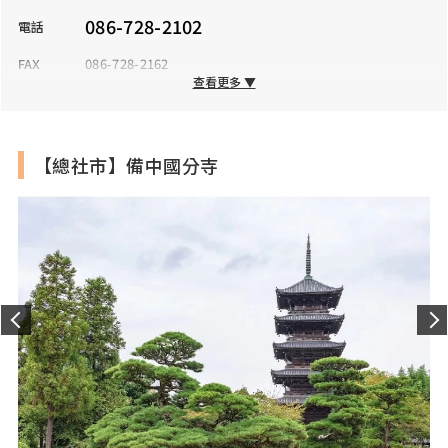
086-728-2102
電話
FAX
086-728-2162
查看更多 ▼
營業時間
9:00～17:00
※參拜可全天24小時
公休日
全年無休
【總社市】備中國分寺
入場費
方丈庭園、寶物館：各300日圓
※各種回向、御朱印等詳情請另行詢問
停車場
有