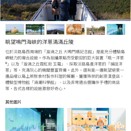
眺望鳴門海峽的洋蔥滿滿丘陵
位於淡路島西南端的「漩渦之丘 大鳴門橋記念館」是能充分體驗島
嶼魅力的複合設施。作為拍攝景點而受歡迎的巨大裝置「哦－洋蔥
®」以及「漩渦之丘霓虹街 玉電」、採取淡路島產洋蔥的「捕捉洋
蔥」等，充滿玩心的機關豐富齊備。此外，還有能一邊眺望絕景一
邊品嚐以島上新鮮食材製作料理的餐廳、屢獲殊榮的創意漢堡店、
體驗型博物館「渦潮科學館」、以及非常適合選購伴手禮的商店
等，各式各樣的設施激發好奇心。
其他圖片