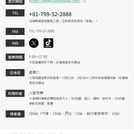
https://kinen.uzunokuni.com/
官方網站
+81-799-52-2888
TEL
洽詢時請告知服務人員，您的資訊來源為「旅色」。
+81-799-52-2890
FAX
SNS
9:00～17:00
營業時間
※各店鋪有所不同，詳情請見官方網站
星期二
公休日
※若為國定假日則營業，12月31日，1月1日※12月中旬有維護休館，詳情請
見官方網站
入館免費
利用料金
※渦潮科學館收費區域為大人：300日圓、國小、國中、高中生：100日圓、
學齡前兒童：免費
160台（汽車：130台、巴士：20台、自行車停車架：10台）
停車場