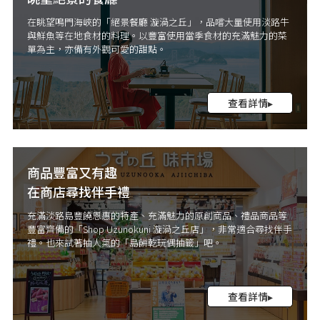
在眺望鳴門海峽的「絕景餐廳 漩渦之丘」，品嚐大量使用淡路牛
與鮮魚等在地食材的料理。以豐富使用當季食材的充滿魅力的菜
單為主，亦備有外觀可愛的甜點。
查看詳情▸
商品豐富又有趣
在商店尋找伴手禮
充滿淡路島豐饒恩惠的特產、充滿魅力的原創商品、禮品商品等
豐富齊備的「Shop Uzunokuni 漩渦之丘店」，非常適合尋找伴手
禮。也來試著抽人氣的「島餅乾玩偶抽籤」吧。
查看詳情▸