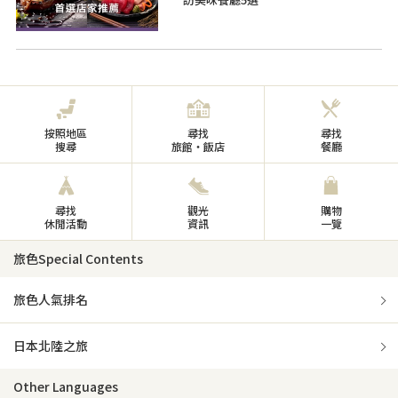
按照地區
尋找
尋找
搜尋
旅館・飯店
餐廳
尋找
觀光
購物
休閒活動
資訊
一覽
旅色Special Contents
旅色人氣排名
日本北陸之旅
Other Languages