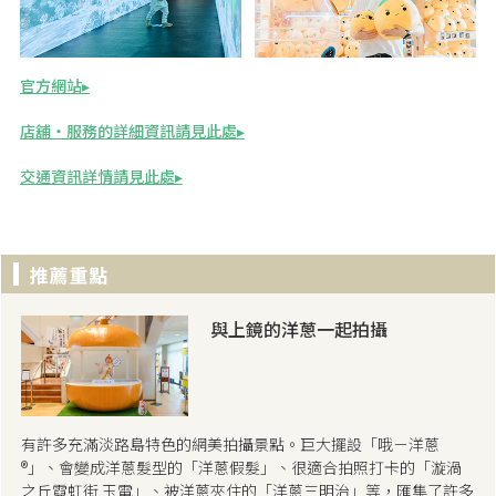
官方網站
店舖・服務的詳細資訊請見此處
交通資訊詳情請見此處
與上鏡的洋蔥一起拍攝
有許多充滿淡路島特色的網美拍攝景點。巨大擺設「哦－洋蔥
®」、會變成洋蔥髮型的「洋蔥假髮」、很適合拍照打卡的「漩渦
之丘霓虹街 玉電」、被洋蔥夾住的「洋蔥三明治」等，匯集了許多