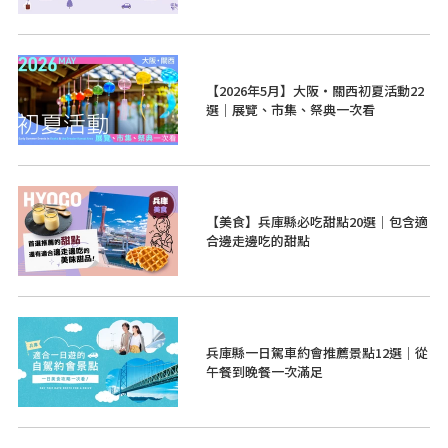
【2026年5月】大阪・關西初夏活動22
選｜展覽、市集、祭典一次看
【美食】兵庫縣必吃甜點20選｜包含適
合邊走邊吃的甜點
兵庫縣一日駕車約會推薦景點12選｜從
午餐到晚餐一次滿足