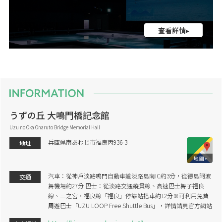
查看詳情▸
うずの丘 大鳴門橋記念館
Uzu no Oka Onaruto Bridge Memorial Hall
兵庫県南あわじ市福良丙936-3
地址
汽車：從神戶淡路鳴門自動車道淡路島南IC約3分，從德島阿波
交通
舞機場約27分 巴士：從淡路交通縱貫線、高速巴士舞子福良
線、三之宮・福良線「福良」停靠站搭車約12分※可利用免費
周遊巴士「UZU LOOP Free Shuttle Bus」，詳情請見官方網站