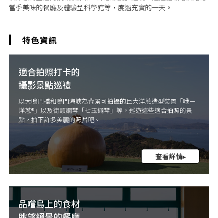
當季美味的餐廳及體驗型科學館等，度過充實的一天。
適合拍照打卡的
攝影景點巡禮
以大鳴門橋和鳴門海峽為背景可拍攝的巨大洋蔥造型裝置「哦－
洋蔥®」以及街頭鋼琴「七玉鋼琴」等，巡遊這些適合拍照的景
點，拍下許多美麗的照片吧。
查看詳情▸
品嚐島上的食材
眺望絕景的餐廳