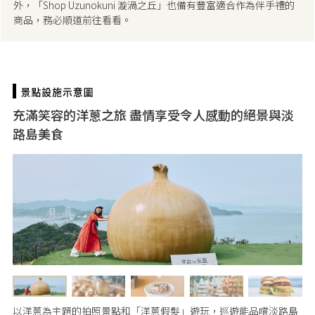
外，「Shop Uzunokuni 漩渦之丘」也備有豐富適合作為伴手禮的
商品，務必順道前往看看。
充滿笑容的洋蔥之旅 盡情享受令人感動的絕景與淡
路島美食
以洋蔥為主題的拍照景點和「洋蔥假髮」遊玩，巡遊能品嚐淡路島