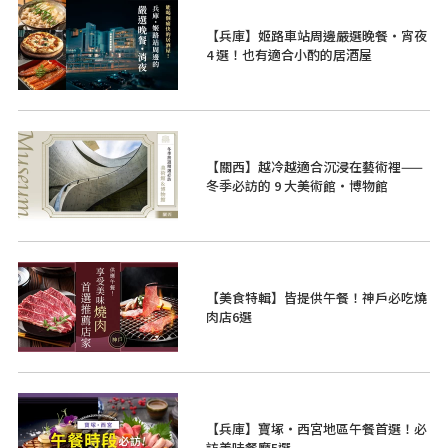
【兵庫】姬路車站周邊嚴選晚餐・宵夜
4 選！也有適合小酌的居酒屋
【關西】越冷越適合沉浸在藝術裡——
冬季必訪的 9 大美術館・博物館
【美食特輯】皆提供午餐！神戶必吃燒
肉店6選
【兵庫】寶塚・西宮地區午餐首選！必
訪美味餐廳5選