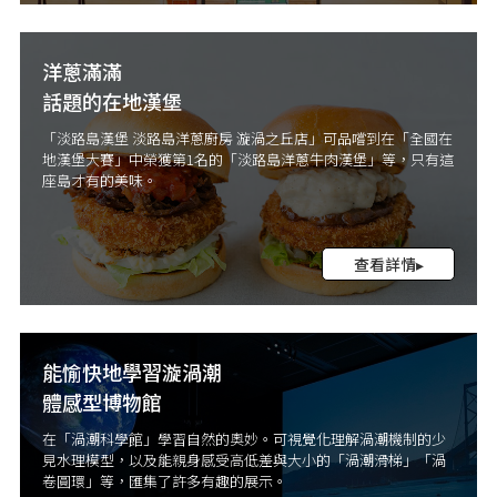
洋蔥滿滿
話題的在地漢堡
「淡路島漢堡 淡路島洋蔥廚房 漩渦之丘店」可品嚐到在「全國在
地漢堡大賽」中榮獲第1名的「淡路島洋蔥牛肉漢堡」等，只有這
座島才有的美味。
查看詳情▸
能愉快地學習漩渦潮
體感型博物館
在「渦潮科學館」學習自然的奧妙。可視覺化理解渦潮機制的少
見水理模型，以及能親身感受高低差與大小的「渦潮滑梯」「渦
卷圓環」等，匯集了許多有趣的展示。