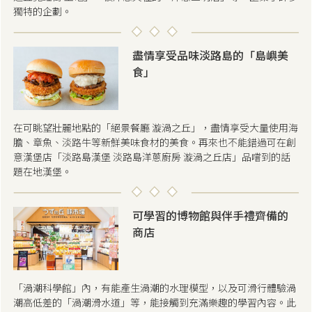
獨特的企劃。
盡情享受品味淡路島的「島嶼美
食」
在可眺望壯麗地點的「絕景餐廳 漩渦之丘」，盡情享受大量使用海
膽、章魚、淡路牛等新鮮美味食材的美食。再來也不能錯過可在創
意漢堡店「淡路島漢堡 淡路島洋蔥廚房 漩渦之丘店」品嚐到的話
題在地漢堡。
可學習的博物館與伴手禮齊備的
商店
「渦潮科學館」內，有能產生渦潮的水理模型，以及可滑行體驗渦
潮高低差的「渦潮滑水道」等，能接觸到充滿樂趣的學習內容。此