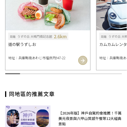
2.6km
うずの丘 大鳴門橋記念館
うずの丘 大
距離
距離
道の駅うずしお
カムカムレンタ
地址：兵庫縣南あわじ市福良丙947-22
地址：兵庫縣南あわ
【2026年版】神戶自駕約會推薦！千萬
美元夜景與六甲山質感午餐等12大經典
景點