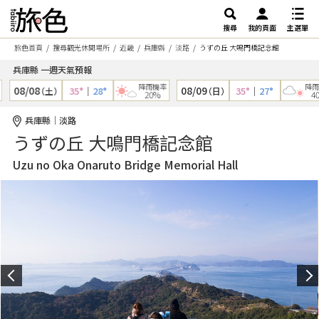
搜尋
我的頁面
主選單
旅色首頁
搜尋觀光休閒場所
近畿
兵庫縣
淡路
うずの丘 大鳴門橋記念館
兵庫縣 一週天氣預報
降雨機率
降雨機率
08/08
08/09
35°
｜
28°
35°
｜
27°
（土）
（日）
20%
40%
兵庫縣｜淡路
うずの丘 大鳴門橋記念館
Uzu no Oka Onaruto Bridge Memorial Hall