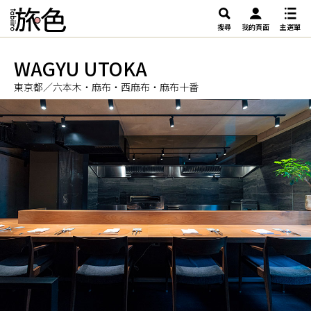
搜尋
我的頁面
主選單
WAGYU UTOKA
東京都／六本木・麻布・西麻布・麻布十番