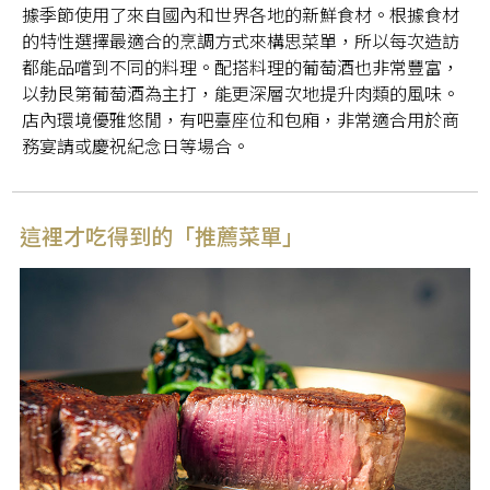
據季節使用了來自國內和世界各地的新鮮食材。根據食材
的特性選擇最適合的烹調方式來構思菜單，所以每次造訪
都能品嚐到不同的料理。配搭料理的葡萄酒也非常豐富，
以勃艮第葡萄酒為主打，能更深層次地提升肉類的風味。
店內環境優雅悠閒，有吧臺座位和包廂，非常適合用於商
務宴請或慶祝紀念日等場合。
這裡才吃得到的「推薦菜單」