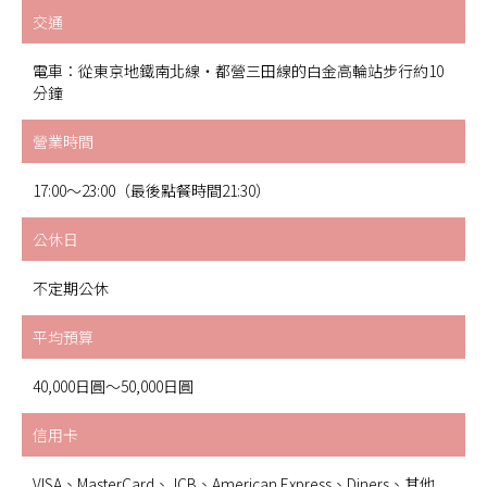
交通
電車：從東京地鐵南北線・都營三田線的白金高輪站步行約10
分鐘
營業時間
17:00～23:00（最後點餐時間21:30）
公休日
不定期公休
平均預算
40,000日圓～50,000日圓
信用卡
VISA、MasterCard、JCB、American Express、Diners、其他