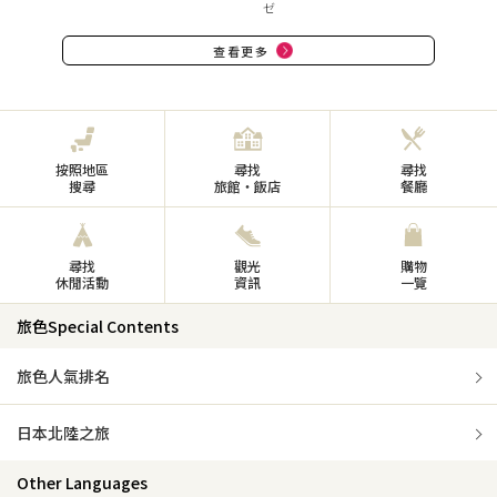
ゼ
查看更多
按照地區
尋找
尋找
搜尋
旅館・飯店
餐廳
尋找
觀光
購物
休閒活動
資訊
一覽
旅色Special Contents
旅色人氣排名
日本北陸之旅
Other Languages