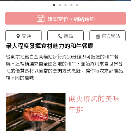
確認空位、網路預約
交通
電話
官方網站
最大程度發揮食材魅力的和牛餐廳
從東京地鐵白金高輪站步行約10分鐘即可抵達的和牛餐
廳。這裡精選來自全國各地的和牛，並始終用來自世界各
地的優質食材以適當的烹調方式烹飪，讓你每次來都能品
嚐不同的風味。
碳火燒烤的美味
牛排