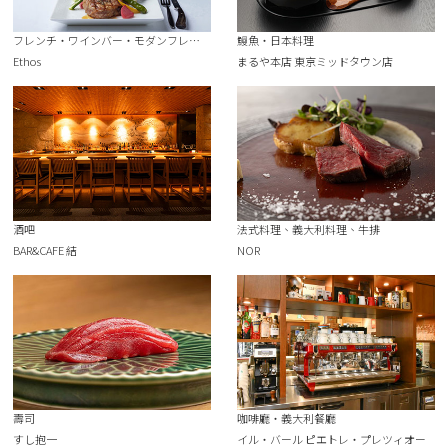
フレンチ・ワインバー・モダンフレンチ
鰻魚・日本料理
Ethos
まるや本店 東京ミッドタウン店
酒吧
法式料理、義大利料理、牛排
BAR&CAFE 結
NOR
壽司
咖啡廳・義大利餐廳
すし抱一
イル・バール ピエトレ・プレツィオー