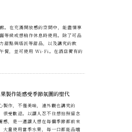
休息酒廊。在充滿開放感的空間中，能盡情享
面等候或想稍作休息時使用。除了可品
力甜點與塔派等甜品，以及講究的飲
餐，並可使用 Wi-Fi。在酒店獨有的
水果製作能感受季節氛圍的聖代
心製作，不僅美味，連外觀也講究的
」很受歡迎。以讓人忍不住想拍照留念
麗感，是一道讓人想在每個季節都前來
。大量使用當季水果，每一口都能品嚐