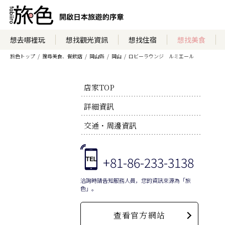
想去哪裡玩
想找觀光資訊
想找住宿
想找美食
旅色トップ
搜尋美食、餐飲店
岡山縣
岡山
ロビーラウンジ ルミエール
店家TOP
詳細資訊
交通・周邊資訊
+81-86-233-3138
洽詢時請告知服務人員，您的資訊來源為「旅
色」。
查看官方網站