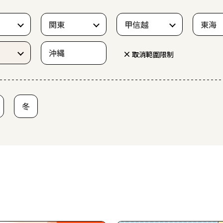
関東
甲信越
東海
沖縄
取消範圍限制
冬