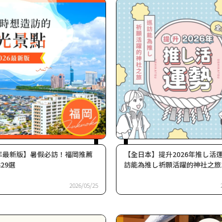
6年最新版】暑假必訪！福岡推薦
【全日本】提升2026年推し活
29選
訪能為推し祈願活躍的神社之旅
2026/05/25