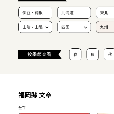
伊豆・箱根
北海道
東北
山陰・山陽
四国
九州
春
夏
秋
福岡縣 文章
全7件