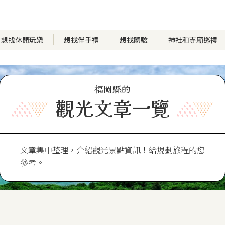
想找休閒玩樂
想找伴手禮
想找體驗
神社和寺廟巡禮
福岡縣的
觀光文章一覽
文章集中整理，介紹觀光景點資訊！給規劃旅程的您
參考。