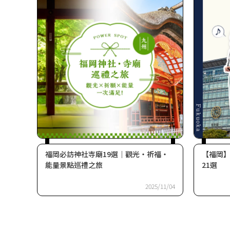
福岡必訪神社寺廟19選｜觀光・祈福・
【福岡
能量景點巡禮之旅
21選
2025/11/04