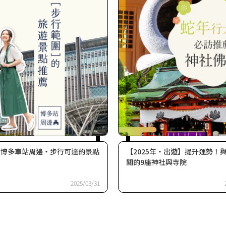
】博多車站周邊・步行可達的景點
【2025年・出遊】提升運勢！
關的9座神社與寺院
2025/03/31