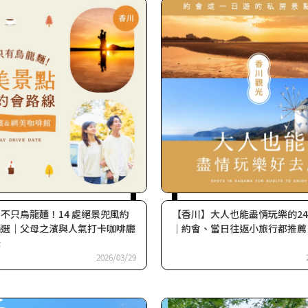
不只烏龍麵！14 處絕景兜風約
【香川】大人也能盡情玩樂的2
精選｜父母之濱與人氣打卡咖啡廳
｜約會、當日往返小旅行都推薦
錄
2026/03/29