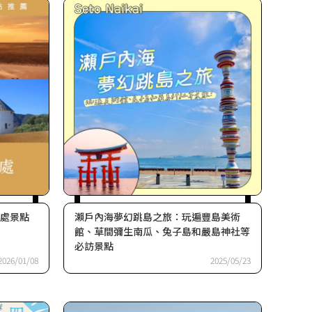
4處景點
瀨戶內海夢幻跳島之旅：玩遍豐島美術
館、草間彌生南瓜、兔子島和嚴島神社等
必訪景點
2026/01/08
2025/05/23