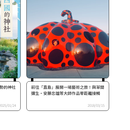
勢的神社
前往「直島」展開一場藝術之旅！與草間
彌生・安藤忠雄等大師作品零距離接觸
2025/01/24
2018/03/15