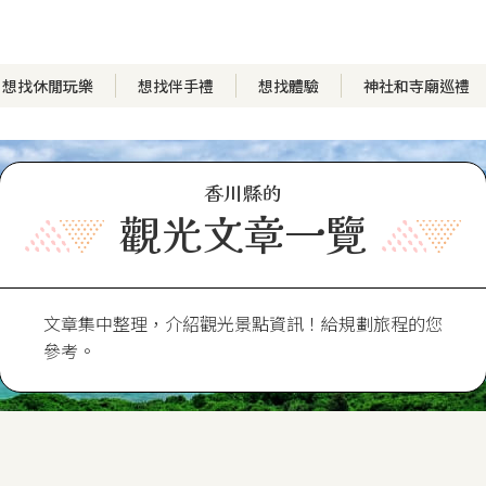
想找休閒玩樂
想找伴手禮
想找體驗
神社和寺廟巡禮
香川縣的
觀光文章一覽
文章集中整理，介紹觀光景點資訊！給規劃旅程的您
參考。