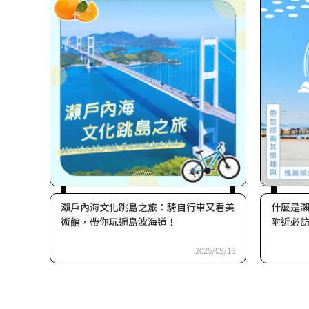
瀨戶內海文化跳島之旅：騎自行車又看美
什麼是
術館，帶你玩遍島波海道！
附近必
2025/05/16