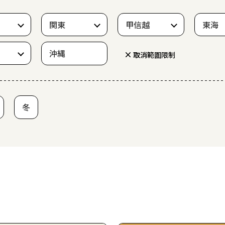
関東
甲信越
東海
沖縄
取消範圍限制
冬