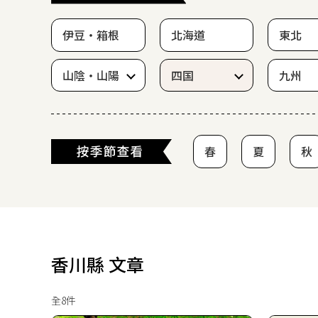
伊豆・箱根
北海道
東北
山陰・山陽
四国
九州
春
夏
秋
香川縣 文章
全8件