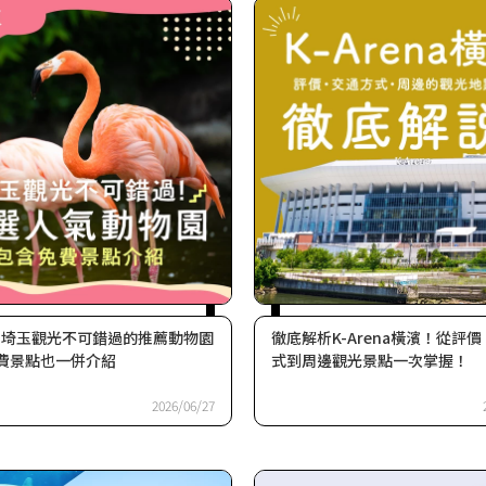
】埼玉觀光不可錯過的推薦動物園
徹底解析K-Arena橫濱！從評
費景點也一併介紹
式到周邊觀光景點一次掌握！
2026/06/27