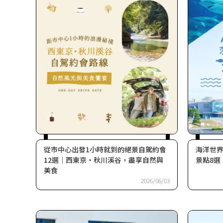
從市中心出發1小時就到的絕景自駕約會
海洋世
12選｜西東京・秋川溪谷，盡享自然與
景點8選
美食
2026/06/03