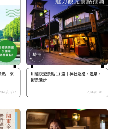
景點｜來
川越夜遊景點 11 選｜神社巡禮・溫泉・
街景漫步
2026/01/22
2026/01/01