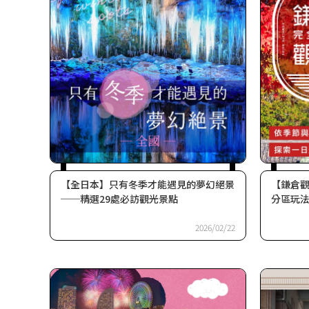
【全日本】只有冬季才能遇見的夢幻絕景
【鎌倉
──精選29處必訪觀光景點
分區玩
2026/02/22