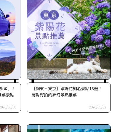
那須」！
【關東・東京】紫陽花知名景點13選！
推薦景點
絕對好拍的夢幻景點推薦
2026/05/03
2026/05/02