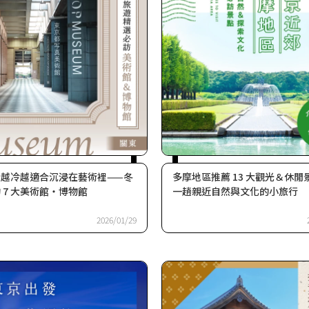
】越冷越適合沉浸在藝術裡——冬
多摩地區推薦 13 大觀光＆休閒
 7 大美術館・博物館
一趟親近自然與文化的小旅行
2026/01/29