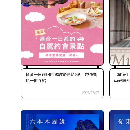
橫濱一日來回自駕約會景點9選｜連晚餐
【關東
也一併介紹
季必訪的
2026/02/07