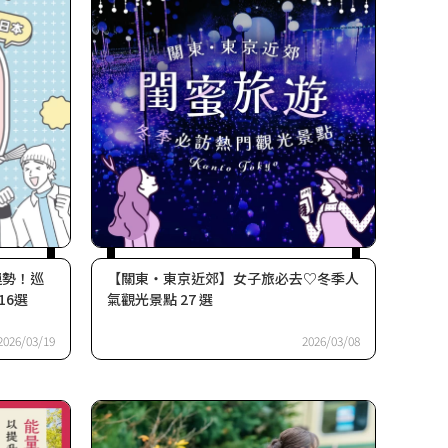
運勢！巡
【關東・東京近郊】女子旅必去♡冬季人
16選
氣觀光景點 27 選
2026/03/19
2026/03/08