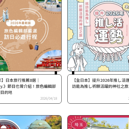
6年】日本旅行推薦8選｜
【全日本】提升2026年推し活
Day.》節目也曾介紹！旅色編輯部
訪能為推し祈願活躍的神社之旅
遊目的地
2026/04/18