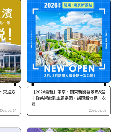
價、交通方
【2026最新】東京・關東新開幕景點5選
｜從美術館到主題樂園，話題新地標一次
看
2026/06/14
2026/06/06