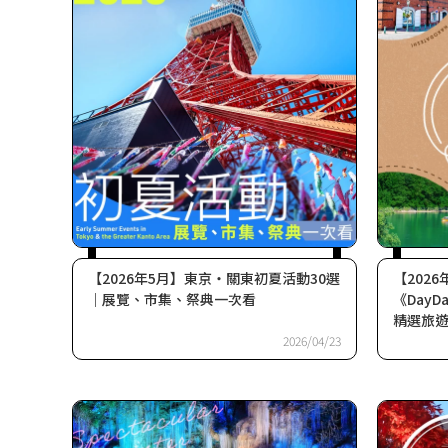
【2026年5月】東京・關東初夏活動30選
【202
｜展覽、市集、祭典一次看
《Day
精選旅
2026/04/23