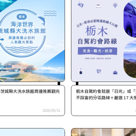
界茨城縣大洗水族館周邊推薦觀光
栃木自駕約會就選「日光」或「
不踩雷的分區路線＋嚴選 17 大
2026/05/31