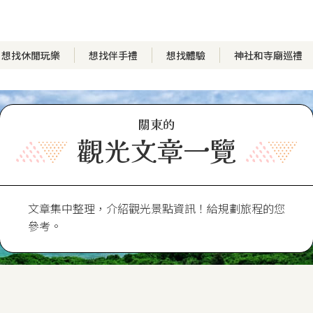
想找休閒玩樂
想找伴手禮
想找體驗
神社和寺廟巡禮
關東的
觀光文章一覽
文章集中整理，介紹觀光景點資訊！給規劃旅程的您
參考。