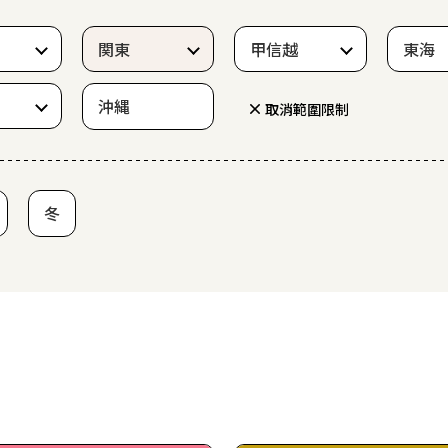
関東
甲信越
東海
沖縄
取消範圍限制
冬