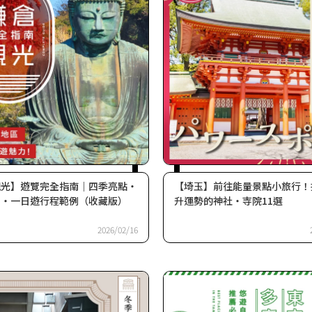
觀光】遊覽完全指南｜四季亮點・
【埼玉】前往能量景點小旅行！
法・一日遊行程範例（收藏版）
升運勢的神社・寺院11選
2026/02/16