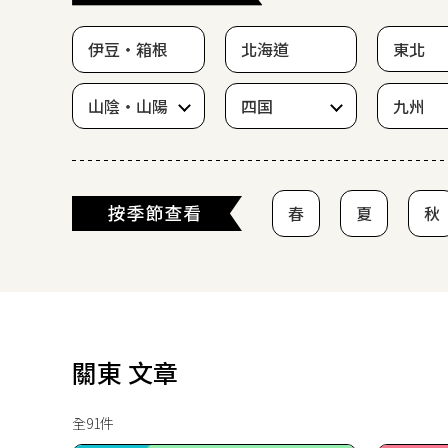
伊豆・箱根
北海道
東北
山陰・山陽
四国
九州
春
夏
秋
關東 文章
全91件