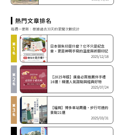
每週一更新：根據過去30天的瀏覽次數統計
日本御朱印是什麼？它不只是紀念
章，更是神明手寫的溫度與祈願印記
2025/12/18
【2025年版】廣島必買推薦伴手禮
16選！精選人氣甜點與經典好物
2025/07/24
【福岡】博多車站周邊・步行可達的
景點21選
2025/03/31