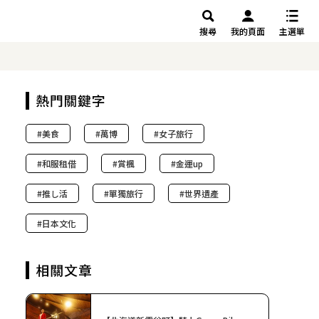
搜尋
我的頁面
主選單
美食
萬博
女子旅行
和服租借
賞楓
金運up
推し活
單獨旅行
世界遺產
日本文化