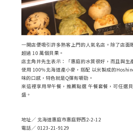
一開店便吸引許多熟客上門的人氣名店。除了店面
超過 10 萬個貝果。
店主角井先生表示：「惠庭的水質很好，而且與生
使用 100％北海道產小麥，搭配 以米製成的Hos
味的口感，特色就是Q彈有嚼勁。
來這裡享用早午餐，推薦點選 午餐套餐，可任選
盛。
地址／ 北海道惠庭市惠庭野西2-2-12
電話／ 0123-21-9129