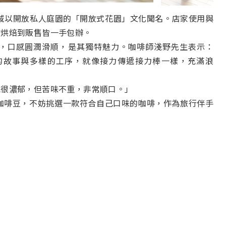
在區域以開放私人庭園的「開放式花園」文化聞名。店家使用與
從烘焙到販售皆一手包辦。
，口感圓潤滑順，是其獨特魅力。咖啡師淺野先生表示：
的故事與多樣的工序，就像接力傳遞接力棒一樣，充滿浪
氣很濃郁，但苦味不重，非常順口。」
咖啡豆，不妨挑選一款符合自己口味的咖啡，作為旅行伴手