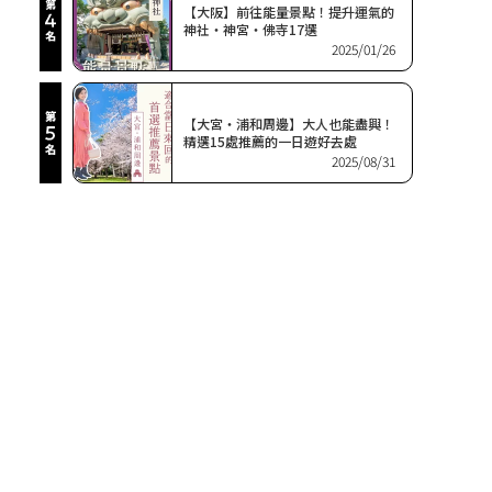
【大阪】前往能量景點！提升運氣的
神社・神宮・佛寺17選
2025/01/26
【大宮・浦和周邊】大人也能盡興！
精選15處推薦的一日遊好去處
2025/08/31