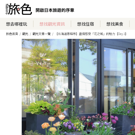
想去哪裡玩
想找觀光資訊
想找住宿
想找美食
旅色首頁
觀光
觀光文章一覽
【北海道惠庭市】盡情感受「花之城」的魅力【Day 2】