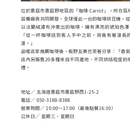
位於惠庭市惠庭野地區的「咖啡 Carrot」，所
設備廠商共同開發、全球僅此一台的咖啡烘豆機，
以法蘭絨濾布沖煮出的咖啡，擁有漂亮的琥珀色澤
「從一杯咖啡送到客人手中之前，背後有著漫長
漫。」
品嚐店家推薦咖啡後，板野友美也笑著分享：「香
店內另販售20多種來自不同產地、不同烘焙程度的
禮。
地址／ 北海道惠庭市惠庭野西1-25-2
電話／ 050-3188-8388
營業時間／ 10:00～17:00（最後點餐16:30）
公休日／ 星期三、星期日