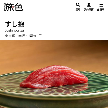
搜尋
我的頁面
主選單
すし抱一
Sushihouitsu
東京都／赤坂・溜池山王