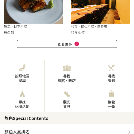
鰻魚・日本料理
和食・懷石料理・壽喜燒
鰻の刻
和食杜 侑
查看更多
按照地區
尋找
尋找
搜尋
旅館・飯店
餐廳
尋找
觀光
購物
休閒活動
資訊
一覽
旅色Special Contents
旅色人氣排名