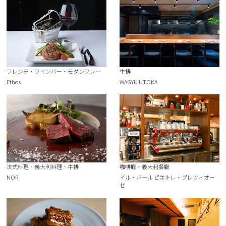
フレンチ・ワインバー・モダンフレンチ
牛排
Ethos
WAGYU UTOKA
法式料理、義大利料理、牛排
咖啡廳・義大利餐廳
NOR
イル・バール ピエトレ・プレツィオー
ゼ