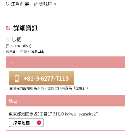
味江戶前壽司的美味吧。
詳細資訊
すし抱一
(Sushihouitsu)
東京都／赤坂・溜池山王
TEL
+81-3-6277-7113
洽詢時請告知服務人員，您的資訊來源為「旅色」。
地址
東京都港区赤坂3丁目17-3 H1O kaiwaii akasaka2F
探索地圖