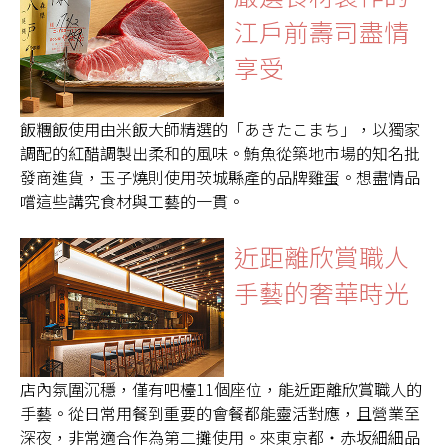
江戶前壽司盡情
享受
飯糰飯使用由米飯大師精選的「あきたこまち」，以獨家
調配的紅醋調製出柔和的風味。鮪魚從築地市場的知名批
發商進貨，玉子燒則使用茨城縣產的品牌雞蛋。想盡情品
嚐這些講究食材與工藝的一貫。
近距離欣賞職人
手藝的奢華時光
店內氛圍沉穩，僅有吧檯11個座位，能近距離欣賞職人的
手藝。從日常用餐到重要的會餐都能靈活對應，且營業至
深夜，非常適合作為第二攤使用。來東京都・赤坂細細品