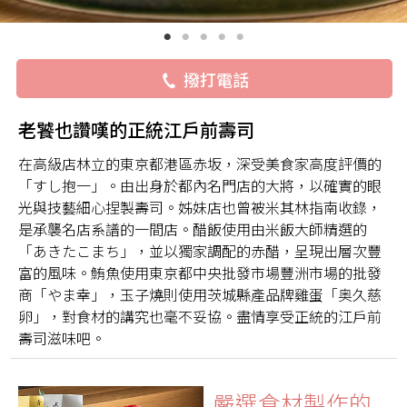
撥打電話
老饕也讚嘆的正統江戶前壽司
在高級店林立的東京都港區赤坂，深受美食家高度評價的
「すし抱一」。由出身於都內名門店的大將，以確實的眼
光與技藝細心捏製壽司。姊妹店也曾被米其林指南收錄，
是承襲名店系譜的一間店。醋飯使用由米飯大師精選的
「あきたこまち」，並以獨家調配的赤醋，呈現出層次豐
富的風味。鮪魚使用東京都中央批發市場豐洲市場的批發
商「やま幸」，玉子燒則使用茨城縣產品牌雞蛋「奥久慈
卵」，對食材的講究也毫不妥協。盡情享受正統的江戶前
壽司滋味吧。
嚴選食材製作的