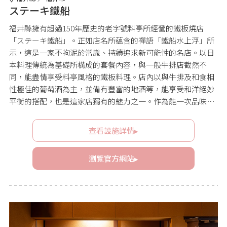
ステーキ鐵船
福井縣擁有超過150年歷史的老字號料亭所經營的鐵板燒店
「ステーキ鐵船」。正如店名所蘊含的禪語「鐵船水上浮」所
示，這是一家不拘泥於常識、持續追求新可能性的名店。以日
本料理傳統為基礎所構成的套餐內容，與一般牛排店截然不
同，能盡情享受料亭風格的鐵板料理。店內以與牛排及和食相
性極佳的葡萄酒為主，並備有豐富的地酒等，能享受和洋絕妙
平衡的搭配，也是這家店獨有的魅力之一。作為能一次品味福
井縣食材與文化的場所，也推薦給觀光客。
查看設施詳情▸
瀏覽官方網站▸