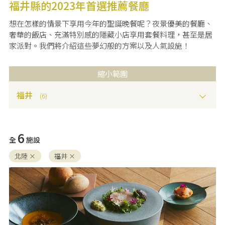
憶。
福井縣的2023年首選推薦餐廳
想在怎樣的情景下享用今年的聖誕晚餐呢？夜景優美的餐廳、
奢華的飯店、充滿特別感的隱藏小店享用套餐料理，甚至是居
家派對。我們將介紹這些夢幻般的方案以及人氣設施！
縮小範圍
福井
(6)
6
全
施設
北陸 ×
福井 ×