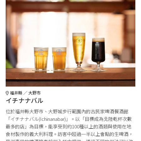
福井縣 ／ 大野市
イチナナバル
位於福井縣大野市、大野城步行範圍內的古民家啤酒餐酒館
「イチナナバル(Ichinanabar)」。以「目標成為北陸乾杯次數
最多的店」為目標，能享受到約100種以上的酒類與使用在地
食材製作的義大利料理。訪客中超過一半以上會點的生啤酒，