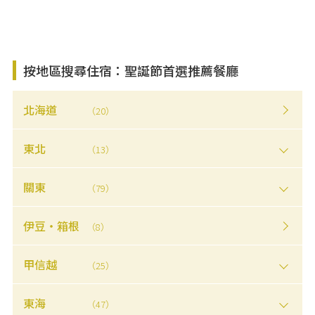
按地區搜尋住宿：聖誕節首選推薦餐廳
北海道
（20）
東北
（13）
關東
（79）
伊豆・箱根
（8）
甲信越
（25）
東海
（47）