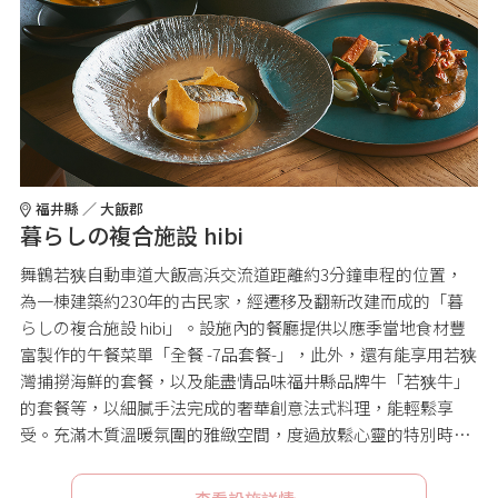
福井縣 ／ 大飯郡
暮らしの複合施設 hibi
舞鶴若狭自動車道大飯高浜交流道距離約3分鐘車程的位置，
為一棟建築約230年的古民家，經遷移及翻新改建而成的「暮
らしの複合施設 hibi」。設施內的餐廳提供以應季當地食材豐
富製作的午餐菜單「全餐 -7品套餐-」，此外，還有能享用若狭
灣捕撈海鮮的套餐，以及能盡情品味福井縣品牌牛「若狭牛」
的套餐等，以細膩手法完成的奢華創意法式料理，能輕鬆享
受。充滿木質溫暖氛圍的雅緻空間，度過放鬆心靈的特別時
間。