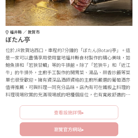
福井縣 ／ 敦賀市
ぼたん亭
位於JR敦賀站西口，車程約7分鐘的「ぼたん(Botan)亭」。這
是一家可以盡情享用使用當地福井縣食材製作的精心美味，如
鮑魚排和「若狹甘鯛」等的牛排館。除了「若狹牛」和「近江
牛」的牛排外，主廚手工製作的開胃菜、湯品、蒜香炒飯等菜
單也很受歡迎。擁有資深品酒師資格的主廚所嚴選的葡萄酒亦
值得推薦，可與料理一同充分品味。店內有可在鐵板上料理的
料理現場欣賞的充滿現場感的吧檯個座位，也有寬敞舒適的客
房，適合各種場合使用。
查看設施詳情▸
瀏覽官方網站▸