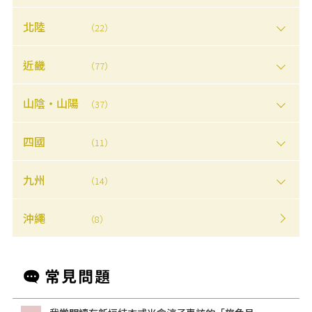
北陸
（22）
近畿
（77）
山陰・山陽
（37）
四國
（11）
九州
（14）
沖繩
（8）