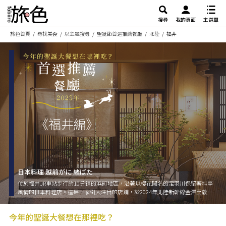
搜尋
我的頁面
主選單
旅色首頁
尋找美食
以主題搜尋
聖誕節首選推薦餐廳
北陸
福井
《福井編》
日本料理 越前がに 緒ばた
位於福井JR車站步行約10分鐘的浜町地區，沿著以櫻花聞名的足羽川保留著料亭
風情的日本料理店。這是一家引人注目的店鋪，於2024年北陸新幹線金澤至敦賀
間開業，提供了冬季味道的「越前蟹」以及獨具越前地區特色的豐富海鮮和季節
時令地方蔬菜組成的懷石料理。透過吧檯享用現炸的新鮮食材的天婦羅，以及用
今年的聖誕大餐想在那裡吃？
煮土鍋炊煮的福井縣特產「越光」等美食，使人一定能在福井之旅中留下美好回