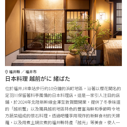
福井縣 ／ 福井市
日本料理 越前がに 緒ばた
位於福井JR車站步行約10分鐘的浜町地區，沿著以櫻花聞名的
足羽川保留著料亭風情的日本料理店。這是一家引人注目的店
鋪，於2024年北陸新幹線金澤至敦賀間開業，提供了冬季味道
的「越前蟹」以及獨具越前地區特色的豐富海鮮和季節時令地
方蔬菜組成的懷石料理。透過吧檯享用現炸的新鮮食材的天婦
羅，以及用煮土鍋炊煮的福井縣特產「越光」等美食，使人一