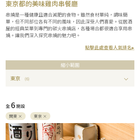
的庭園與附於餐點上的花卉，一邊用五感享受奢華的時光。
東京都的美味雞肉串餐廳
串燒是一種健康且適合減肥的食物。雖然食材單純，調味簡
單，但不同部位各有不同的風味，因此深受人們喜愛。從居酒
屋的經典菜單到專門的碳火串燒店，各種場合都很適合享用串
燒。讓我們深入探究串燒的魅力吧。
點擊此處查看人氣排名▸
縮小範圍
東京
(6)
6
全
施設
関東 ×
東京 ×