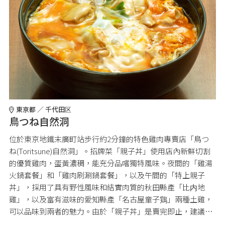
東京都 ／ 千代田区
鳥つね自然洞
位於東京地鐵末廣町站步行約2分鐘的特色雞肉專賣店「鳥つ
ね(Toritsune)自然洞」。招牌菜「親子丼」使用店內新鮮切割
的優質雞肉，蛋黃濃稠，能充分品嚐獨特風味。夜間的「雞湯
火鍋套餐」和「雞肉刷涮鍋套餐」，以及午間的「特上親子
丼」，採用了具有野性風味和結實肉質的秋田縣產「比内地
雞」，以及富有滋味的愛知縣產「名古屋童子鶏」兩種土雞，
可以品味到兩者的魅力。由於「親子丼」是賣完即止，建議輕
鬆通過電話進行查詢。