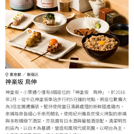
東京都 ／ 新宿区
神楽坂 鳥伸
神楽坂・小栗通り僅有8個座位的「神楽坂 鳥伸」，於2016
年2月，從牛込神楽坂車站步行約5分鐘的地點，將座位數擴大
為3倍並搬遷擴張。堅持使用當日清晨處理的新鮮國產雞肉，
串燒每串皆細心手串而聞名。使用紀州備長炭慢火烤製的串燒
與多款精緻下酒菜，亦挑選有日本酒與葡萄酒搭配。清潔明亮
的店內，以白木為基調，營造和風現代感氛圍。以吧台為主，