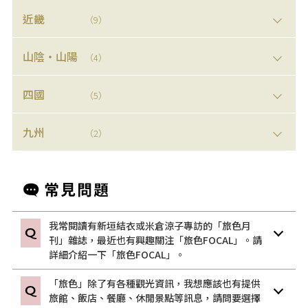
近畿
（9）
山陰・山陽
（4）
四國
（5）
九州
（2）
我常閱讀有新垣結衣或米倉涼子專訪的「旅色月
刊」雜誌，最近也有興趣關注「旅色FOCAL」。請
詳細介紹一下「旅色FOCAL」。
「旅色」除了有各種觀光資訊，我想應該也有提供
旅館、飯店、餐廳、休閒景點等訊息，請問要選擇