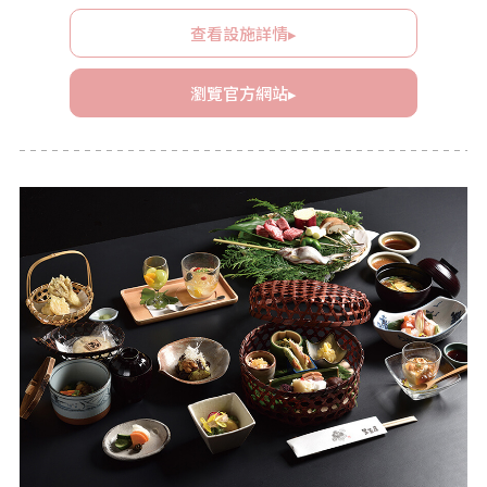
查看設施詳情▸
瀏覽官方網站▸