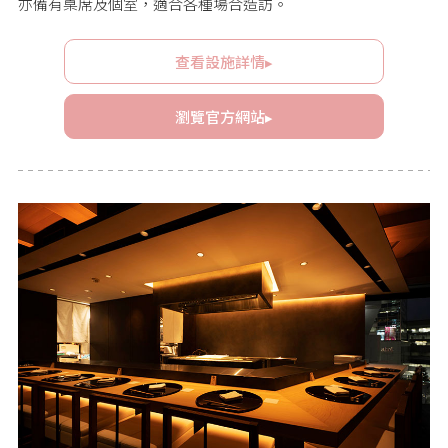
亦備有桌席及個室，適合各種場合造訪。
查看設施詳情▸
瀏覽官方網站▸