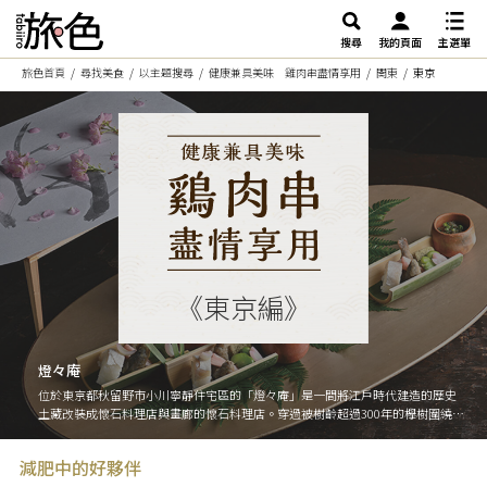
搜尋
我的頁面
主選單
旅色首頁
尋找美食
以主題搜尋
健康兼具美味 雞肉串盡情享用
関東
東京
《東京編》
燈々庵
位於東京都秋留野市小川寧靜住宅區的「燈々庵」是一間將江戶時代建造的歷史
土藏改裝成懷石料理店與畫廊的懷石料理店。穿過被樹齡超過300年的欅樹圍繞的
大門後，展開一個讓人忘卻日常忙碌的寧靜世界。懷石料理盡可能使用當地食
材，搭配竹子與季節性葉子點綴，呈現出能感受到自然趣味且不拘泥於形式的一
減肥中的好夥伴
道道料理。店內融合傳統日本建築與現代設計的沉穩氛圍中，一邊欣賞四季變換