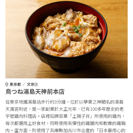
東京都 ／ 文京区
鳥つね湯島天神前本店
從東京地鐵湯島站步行約3分鐘，位於以學業之神聞名的湯島
天滿宮附近，是一家創業於大正元年、已有100多年歷史的老
字號雞肉料理店。店裡招牌菜單「上親子丼」所使用的雞肉，
每次都選用上好食材，同時使用有彈性的雞腿肉和軟嫩的雞胸
肉。蛋方面，則使用了兵庫縣加古川市出產的「日本最用心的