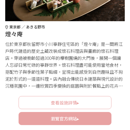
東京都 ／ あきる野市
燈々庵
位於東京都秋留野市小川寧靜住宅區的「燈々庵」是一間將江
戶時代建造的歷史土藏改裝成懷石料理店與畫廊的懷石料理
店。穿過被樹齡超過300年的欅樹圍繞的大門後，展開一個讓
人忘卻日常忙碌的寧靜世界。懷石料理盡可能使用當地食材，
搭配竹子與季節性葉子點綴，呈現出能感受到自然趣味且不拘
泥於形式的一道道料理。店內融合傳統日本建築與現代設計的
沉穩氛圍中，一邊欣賞四季變換的庭園與附於餐點上的花卉，
一邊用五感享受奢華的時光。
查看設施詳情▸
瀏覽官方網站▸