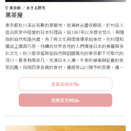
東京都 ／ あきる野市
黒茶屋
東京都秋川溪谷有數的景勝地・岩瀨峽谷盡收眼底，於村役人
造古民家中經營的日本料理店。自1967年以來歷史悠久，與雅
致的自然和諧共處，為了將文化與環境傳承給後世，在料理和
擺設上獨具巧思，持續向世界各地的人們傳達日本的美麗與多
彩文化。秋川是保留原始自然與田園風光的東京都不可取代的
河川。夏季熱鬧非凡，充滿玩水人潮，冬季則被寧靜莊嚴的氣
氛包圍。採用四季各異的食材，邊感受山川賜予的恩惠，邊透
過視覺與味覺，盡情享受蘊含東京都自然靈氣的日本料理世
界。
查看設施詳情▸
瀏覽官方網站▸