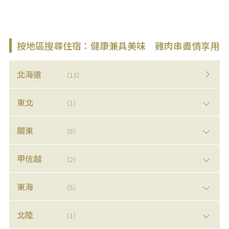
按地區搜尋住宿：健康兼具美味 雞肉串盡情享用
北海道
（13）
東北
（1）
關東
（8）
甲信越
（2）
東海
（5）
北陸
（1）