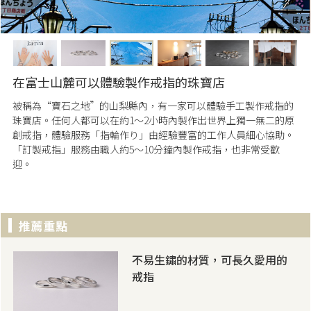
在富士山麓可以體驗製作戒指的珠寶店
被稱為“寶石之地”的山梨縣內，有一家可以體驗手工製作戒指的
珠寶店。任何人都可以在約1～2小時內製作出世界上獨一無二的原
創戒指，體驗服務「指輪作り」由經驗豐富的工作人員細心協助。
「訂製戒指」服務由職人約5～10分鐘內製作戒指，也非常受歡
迎。
不易生鏽的材質，可長久愛用的
戒指