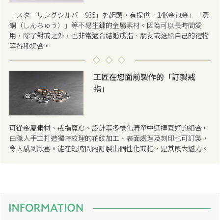
「スターリングシルバー935」を起頭，有提供「14K金包金」「黃
銅（しんちゅう）」等不易生鏽的金屬素材。因為可以長時間愛
用，除了對戒之外，也非常適合結婚戒指、朋友或送給自己的禮物
等各種場合。
工匠在您面前製作的「訂製戒
指」
可從金屬素材、戒指寬度、設計等多樣化清單中選擇喜好的組合。
由職人手工打造獨特紋理的花紋加工、表面處理及刻印也可訂製，
令人感到欣喜。能在短時間內訂製出個性化戒指，是其最大魅力。