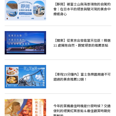
【靜岡】被富士山與海景環抱的自駕約
會｜在日本平的絕景與駿河灣的美食中
療癒身心
【關東】從東京出發能當天往返！精選
11 處擁抱自然、飽覽絕景的推薦景點
【車程15分鐘內】富士急樂園周邊不可
錯過的美食推薦12選！
今年的賞楓最佳時機是什麼時候？交通
便利的絕美紅葉景點＆最佳觀賞時期完
整解析