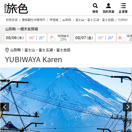
搜尋
我的頁面
主選單
旅色首頁
搜尋觀光休閒場所
甲信越
山梨縣
富士山・富士五湖・富士吉田
YUBIWAYA
山梨縣 一週天氣預報
降雨機率
降雨
08/06
08/07
36°
｜
25°
35°
｜
25°
（木）
（金）
20%
20
山梨縣｜富士山・富士五湖・富士吉田
YUBIWAYA Karen