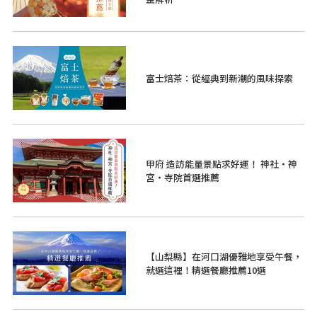
富士焙茶：從經典到新潮的風味探索
甲府 造訪能量景點求好運！ 神社・神
宮・寺院首選推薦
【山梨縣】在河口湖優雅地享受午餐，
就選這裡！精選餐廳推薦10選