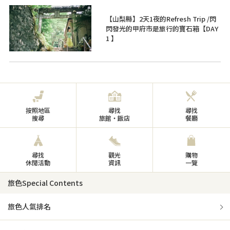
【山梨縣】2天1夜的Refresh Trip /閃
閃發光的甲府市是旅行的寶石箱【DAY
1 】
按照地區
尋找
尋找
搜尋
旅館・飯店
餐廳
尋找
觀光
購物
休閒活動
資訊
一覽
旅色Special Contents
旅色人氣排名