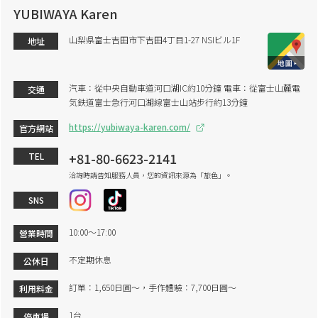
YUBIWAYA Karen
山梨県富士吉田市下吉田4丁目1-27 NSIビル1F
地址
汽車：從中央自動車道河口湖IC約10分鐘 電車：從富士山麓電
交通
気鉄道富士急行河口湖線富士山站步行約13分鐘
https://yubiwaya-karen.com/
官方網站
+81-80-6623-2141
TEL
洽詢時請告知服務人員，您的資訊來源為「旅色」。
SNS
10:00〜17:00
營業時間
不定期休息
公休日
訂單：1,650日圓～，手作體驗：7,700日圓～
利用料金
1台
停車場