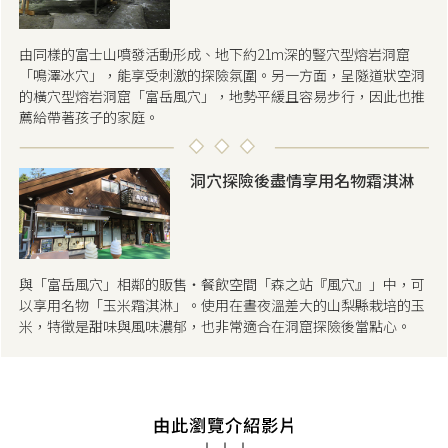
由同樣的富士山噴發活動形成、地下約21m深的豎穴型熔岩洞窟
「鳴澤冰穴」，能享受刺激的探險氛圍。另一方面，呈隧道狀空洞
的橫穴型熔岩洞窟「富岳風穴」，地勢平緩且容易步行，因此也推
薦給帶著孩子的家庭。
洞穴探險後盡情享用名物霜淇淋
與「富岳風穴」相鄰的販售・餐飲空間「森之站『風穴』」中，可
以享用名物「玉米霜淇淋」。使用在晝夜溫差大的山梨縣栽培的玉
米，特徵是甜味與風味濃郁，也非常適合在洞窟探險後當點心。