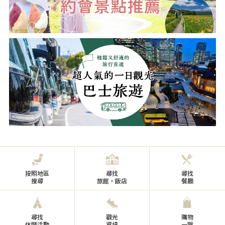
按照地區
尋找
尋找
搜尋
旅館・飯店
餐廳
尋找
觀光
購物
休閒活動
資訊
一覽