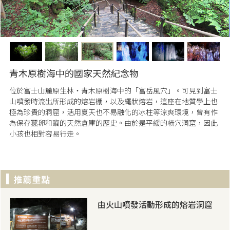
青木原樹海中的國家天然紀念物
位於富士山麓原生林・青木原樹海中的「富岳風穴」。可見到富士
山噴發時流出所形成的熔岩棚，以及繩狀熔岩，這座在地質學上也
極為珍貴的洞窟，活用夏天也不易融化的冰柱等涼爽環境，曾有作
為保存蠶卵和繭的天然倉庫的歷史。由於是平緩的橫穴洞窟，因此
小孩也相對容易行走。
由火山噴發活動形成的熔岩洞窟