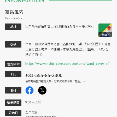
富岳風穴
Fugakufuketsu
山梨県南都留郡富士河口湖町西湖青木ヶ原2068-1
地址
汽車：從中央自動車道富士吉田線河口湖IC約20分 巴士：從富
交通
士急行巴士鳴澤・精進湖・本栖湖周遊巴士（藍線）「風穴」
站步行約4分
https://www.mtfuji-cave.com/contents/wind_cave/
官方網站
+81-555-85-2300
TEL
洽詢時請告知服務人員，您的資訊來源為「旅色」。
SNS
9:00～17:00
營業時間
全年無休
公休日