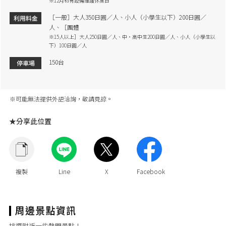
※12月初有設備維護休業日
［一般］大人350日圓／人、小人（小學生以下）200日圓／
利用料金
人、［團體
※15人以上］大人250日圓／人、中・高中生200日圓／人、小人（小學生以
下）100日圓／人
150台
停車場
※可能無法提供外語洽詢，敬請見諒。
★分享此位置
挑選附近一些熱門景點！