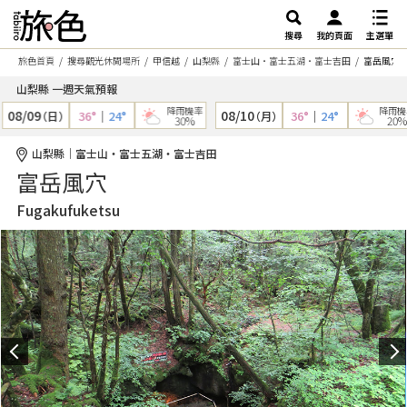
搜尋
我的頁面
主選單
旅色首頁
搜尋觀光休閒場所
甲信越
山梨縣
富士山・富士五湖・富士吉田
富岳風穴
山梨縣 一週天氣預報
降雨機率
降雨機率
08/09
08/10
36°
｜
24°
36°
｜
24°
（日）
（月）
30%
20%
山梨縣｜富士山・富士五湖・富士吉田
富岳風穴
Fugakufuketsu