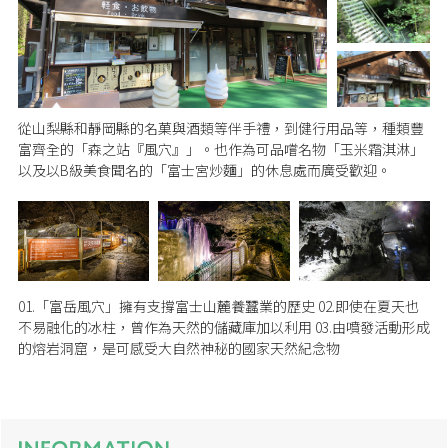
從山梨縣和靜岡縣的名菓與酒類等伴手禮，到健行用品等，種類豐
富齊全的「森之站『風穴』」。也作為可品嚐名物「玉米霜淇淋」
以及以B級美食聞名的「富士宮炒麵」的休息處而廣受歡迎。
01.「富岳風穴」擁有支撐富士山麓養蠶業的歷史 02.即使在夏天也
不易融化的冰柱，曾作為天然的儲藏庫加以利用 03.由噴發活動形成
的熔岩洞窟，是可感受大自然神秘的國家天然紀念物