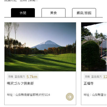
休閒
美食
飯店/旅館
5.7km
1
富岳風穴
富岳風穴
距離
距離
鳴沢ゴルフ倶楽部
正福寺
地址：山梨縣南都留郡鳴沢村5224
地址：山梨縣富士吉