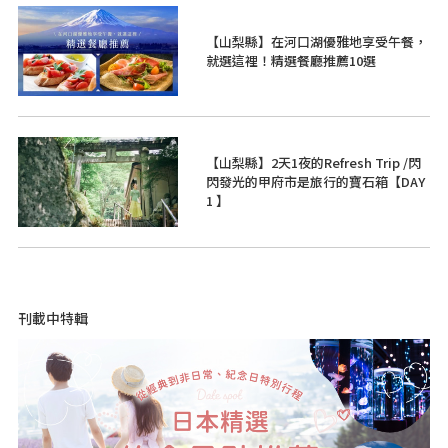
【山梨縣】在河口湖優雅地享受午餐，
就選這裡！精選餐廳推薦10選
【山梨縣】2天1夜的Refresh Trip /閃
閃發光的甲府市是旅行的寶石箱【DAY
1 】
刊載中特輯