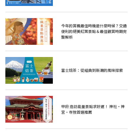
今年的賞楓最佳時機是什麼時候？交通
便利的絕美紅葉景點＆最佳觀賞時期完
整解析
富士焙茶：從經典到新潮的風味探索
甲府 造訪能量景點求好運！ 神社・神
宮・寺院首選推薦