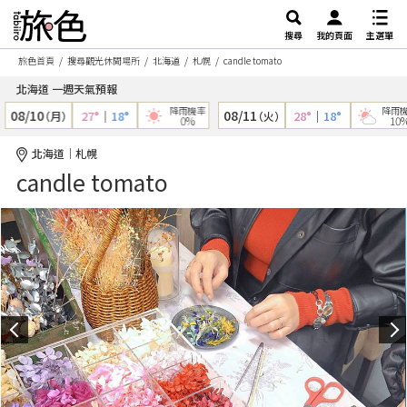
搜尋
我的頁面
主選單
旅色首頁
搜尋觀光休閒場所
北海道
札幌
candle tomato
北海道 一週天氣預報
降雨機率
降雨機
08/10
08/11
27°
｜
18°
28°
｜
18°
（月）
（火）
0%
10%
北海道｜札幌
candle tomato