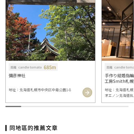
685m
candle tomato
candle tom
距離
距離
彌彦神社
手作り結婚指輪
工房Smith札幌
地址：北海道札幌市中央区中島公園1-8
地址：北海道札幌市
オエノン北海道BLD