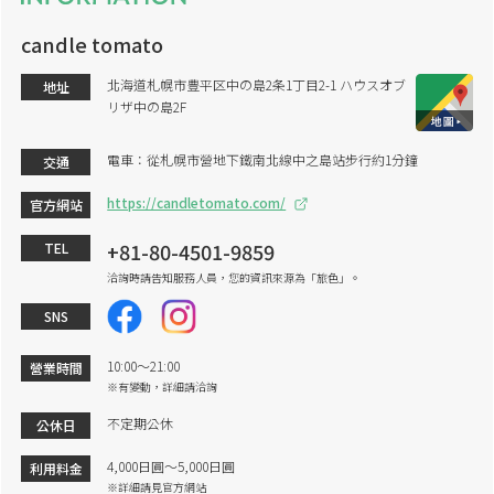
candle tomato
北海道札幌市豊平区中の島2条1丁目2-1 ハウスオブ
地址
リザ中の島2F
電車：從札幌市營地下鐵南北線中之島站步行約1分鐘
交通
https://candletomato.com/
官方網站
+81-80-4501-9859
TEL
洽詢時請告知服務人員，您的資訊來源為「旅色」。
SNS
10:00～21:00
營業時間
※有變動，詳細請洽詢
不定期公休
公休日
4,000日圓～5,000日圓
利用料金
※詳細請見官方網站