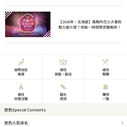
【2026年・北海道】真駒內花火大會的
魅力是什麼？地點、時間等完整解析！
按照地區
尋找
尋找
搜尋
旅館・飯店
餐廳
尋找
觀光
購物
休閒活動
資訊
一覽
旅色Special Contents
旅色人氣排名