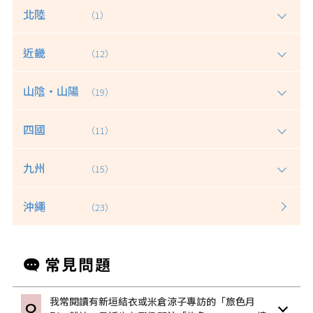
北陸
（1）
近畿
（12）
山陰・山陽
（19）
四國
（11）
九州
（15）
沖繩
（23）
我常閱讀有新垣結衣或米倉涼子專訪的「旅色月