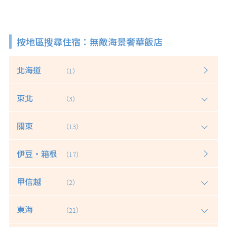
按地區搜尋住宿：無敵海景奢華飯店
北海道
（1）
東北
（3）
關東
（13）
伊豆・箱根
（17）
甲信越
（2）
東海
（21）