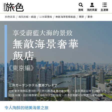
搜尋
我的頁面
主選單
旅色首頁
尋找旅館・飯店
以主題搜尋
無敵海景奢華飯店
関東
東京
《東京編》
三井ガーデンホテル豊洲プレミア
位於東京灣岸區豊洲的「三井花園酒店豊洲普米爾」。這家酒店從地下1樓到地上
33至36樓，設計得像是從海底到天空的旅程。許多客房都可以欣賞到灣岸區和市
中心方向的全景。36樓的頂樓設有正宗的義式餐廳、與大廳相連的酒吧和大浴
場。酒店提供各種用於裝飾特別日子的驚喜服務和求婚計畫，是與重要的人度過
令人陶醉的絕美海景之旅
難忘時光的絕佳選擇。而且，直接連接東京地鐵豊洲站，交通便利。