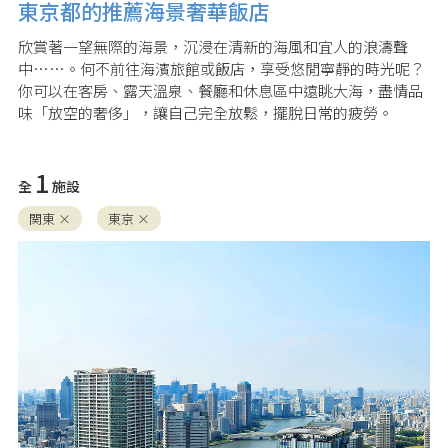
東京都的推薦海景奢華飯店
欣賞著一望無際的海景，沉浸在清新的海風和宜人的浪濤聲
中……。何不前往海濱旅館或飯店，享受悠閒寧靜的時光呢？
你可以在客房、露天溫泉、餐廳和休息區中遠眺大海，盡情品
味「放空的奢侈」，讓自己完全放鬆，擺脫日常的疲勞。
1
全
施設
関東 ×
東京 ×