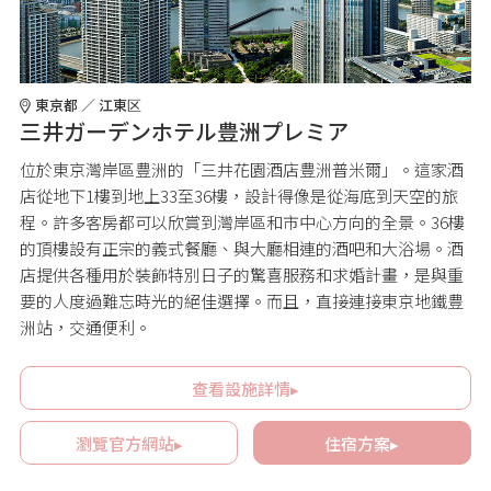
東京都 ／ 江東区
三井ガーデンホテル豊洲プレミア
位於東京灣岸區豊洲的「三井花園酒店豊洲普米爾」。這家酒
店從地下1樓到地上33至36樓，設計得像是從海底到天空的旅
程。許多客房都可以欣賞到灣岸區和市中心方向的全景。36樓
的頂樓設有正宗的義式餐廳、與大廳相連的酒吧和大浴場。酒
店提供各種用於裝飾特別日子的驚喜服務和求婚計畫，是與重
要的人度過難忘時光的絕佳選擇。而且，直接連接東京地鐵豊
洲站，交通便利。
查看設施詳情▸
瀏覽官方網站▸
住宿方案▸