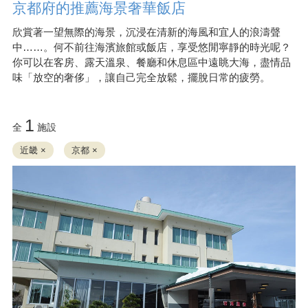
京都府的推薦海景奢華飯店
欣賞著一望無際的海景，沉浸在清新的海風和宜人的浪濤聲
中……。何不前往海濱旅館或飯店，享受悠閒寧靜的時光呢？
你可以在客房、露天溫泉、餐廳和休息區中遠眺大海，盡情品
味「放空的奢侈」，讓自己完全放鬆，擺脫日常的疲勞。
1
全
施設
近畿 ×
京都 ×