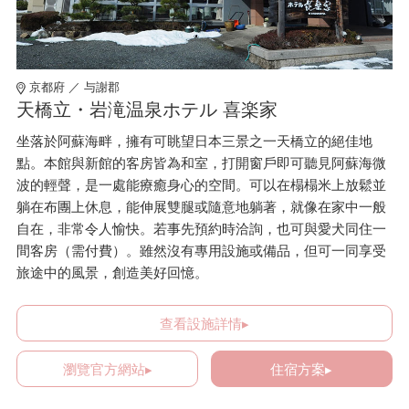
京都府 ／ 与謝郡
天橋立・岩滝温泉ホテル 喜楽家
坐落於阿蘇海畔，擁有可眺望日本三景之一天橋立的絕佳地
點。本館與新館的客房皆為和室，打開窗戶即可聽見阿蘇海微
波的輕聲，是一處能療癒身心的空間。可以在榻榻米上放鬆並
躺在布團上休息，能伸展雙腿或隨意地躺著，就像在家中一般
自在，非常令人愉快。若事先預約時洽詢，也可與愛犬同住一
間客房（需付費）。雖然沒有專用設施或備品，但可一同享受
旅途中的風景，創造美好回憶。
查看設施詳情▸
瀏覽官方網站▸
住宿方案▸