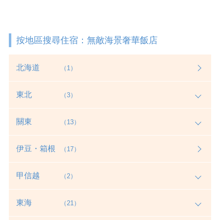
按地區搜尋住宿：無敵海景奢華飯店
北海道
（1）
東北
（3）
關東
（13）
伊豆・箱根
（17）
甲信越
（2）
東海
（21）