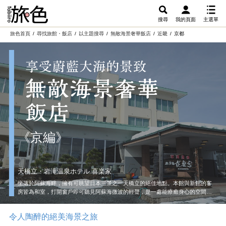
搜尋
我的頁面
主選單
旅色首頁
尋找旅館・飯店
以主題搜尋
無敵海景奢華飯店
近畿
京都
《京編》
天橋立・岩滝温泉ホテル 喜楽家
坐落於阿蘇海畔，擁有可眺望日本三景之一天橋立的絕佳地點。本館與新館的客
房皆為和室，打開窗戶即可聽見阿蘇海微波的輕聲，是一處能療癒身心的空間。
可以在榻榻米上放鬆並躺在布團上休息，能伸展雙腿或隨意地躺著，就像在家中
一般自在，非常令人愉快。若事先預約時洽詢，也可與愛犬同住一間客房（需付
令人陶醉的絕美海景之旅
費）。雖然沒有專用設施或備品，但可一同享受旅途中的風景，創造美好回憶。