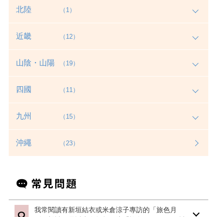
北陸
（1）
近畿
（12）
山陰・山陽
（19）
四國
（11）
九州
（15）
沖繩
（23）
我常閱讀有新垣結衣或米倉涼子專訪的「旅色月