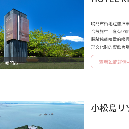
鳴門市街地距離汽車
合設施中。僅有9
體驗遠離喧囂的緩
形文化財的餐飲會
及被大自然包圍、
查看設施詳情
開放感的假期。
 ／ 鳴門市
小松島リ