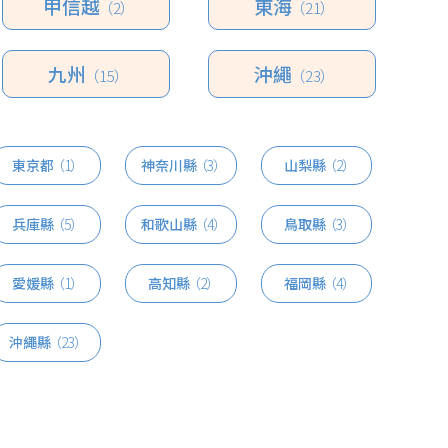
甲信越
東海
（2）
（21）
九州
沖繩
（15）
（23）
東京都
（1）
神奈川縣
（3）
山梨縣
（2）
兵庫縣
（5）
和歌山縣
（4）
鳥取縣
（3）
愛媛縣
（1）
高知縣
（2）
福岡縣
（4）
沖繩縣
（23）