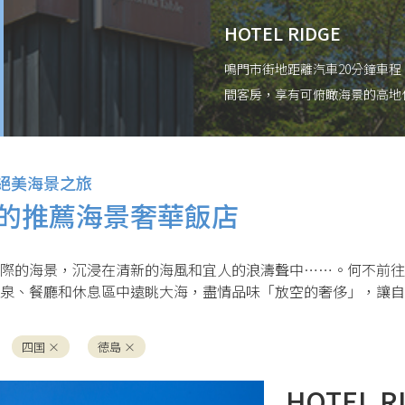
HOTEL RIDGE
鳴門市街地距離汽車20分鐘車
間客房，享有可俯瞰海景的高地
奢華享受。約7萬坪的用地內，
風中輕鬆用餐的餐廳、以及被大
滿安穩開放感的假期。
絕美海景之旅
的推薦海景奢華飯店
際的海景，沉浸在清新的海風和宜人的浪濤聲中……。何不前往
泉、餐廳和休息區中遠眺大海，盡情品味「放空的奢侈」，讓自
四国 ×
徳島 ×
HOTEL R