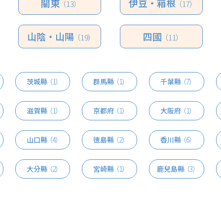
關東
伊豆・箱根
（13）
（17）
山陰・山陽
四國
（19）
（11）
茨城縣
（1）
群馬縣
（1）
千葉縣
（7）
滋賀縣
（1）
京都府
（1）
大阪府
（1）
山口縣
（4）
徳島縣
（2）
香川縣
（6）
大分縣
（2）
宮崎縣
（1）
鹿兒島縣
（3）