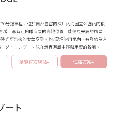
20分鐘車程，位於自然豐富的瀨戶內海國立公園內的複
間客房，享有可俯瞰海景的高地位置，能遇見美麗的風景，
慢時光所帶來的奢華享受。約7萬坪的用地內，有登錄為有
場「ダイニング」、能在清爽海風中輕鬆用餐的餐廳、以
讓身心皆能放鬆的水療按摩設施，為您保證一個充滿安穩
▸
瀏覽官方網站▸
住宿方案▸
ゾート