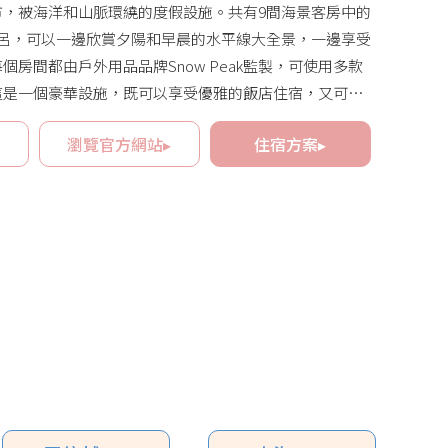
市，被海洋和山脈環繞的度假設施。共有9間海景客房中的
風呂，可以一邊欣賞夕陽和早晨的水平線大全景，一邊享受
個房間都由戶外用品品牌Snow Peak監製，可使用多款
裝備。這是一個豪華設施，既可以享受優雅的飯店住宿，又可以
戶外活動。在私密的空間中，想要與重要的人靜靜地度過
▸
瀏覽官方網站▸
住宿方案▸