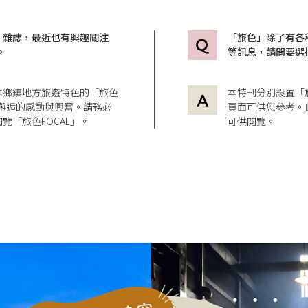
」雜誌，最近也有興趣關注
「旅色」除了有各
。
等訊息，請問要選
本鄉鎮地方旅遊特色的「旅色
本特刊分別設置「
造訪邂逅的感動與興奮。請務必
頁面可供您參考。
覽「旅色FOCAL」。
可供閱覽。