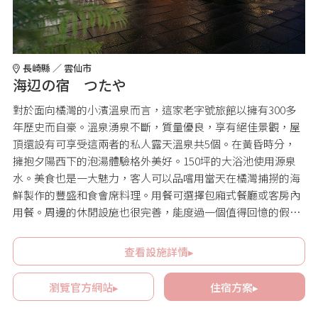
長崎縣 ／ 雲仙市
海辺の宿 つたや
對於面向橘灣的小濱溫泉而言，這家老字號旅館以擁有300多
年歷史而自豪。溫泉湧泉不斷，質量優良，享有絕佳景觀，屋
頂還設有可享受這兩者的私人露天溫泉共5個。在黃昏時分，
擁抱夕陽西下的泡湯體驗格外美好。150坪的大浴池使用源泉
水。美食也是一大魅力，客人可以品嚐用當天在橘灣捕撈的海
鮮製作的豐盛和食會席料理。用餐可選擇包廂式餐廳或客房內
用餐。周邊的休閒設施也很完善，能度過一個值得回憶的假
日。
查看設施詳情▸
瀏覽官方網站▸
住宿方案▸