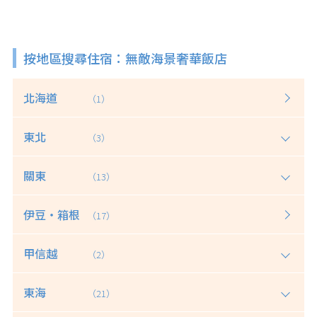
按地區搜尋住宿：無敵海景奢華飯店
北海道
（1）
東北
（3）
關東
（13）
伊豆・箱根
（17）
甲信越
（2）
東海
（21）