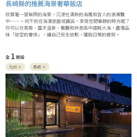
長崎縣的推薦海景奢華飯店
欣賞著一望無際的海景，沉浸在清新的海風和宜人的浪濤聲
中……。何不前往海濱旅館或飯店，享受悠閒寧靜的時光呢？
你可以在客房、露天溫泉、餐廳和休息區中遠眺大海，盡情品
味「放空的奢侈」，讓自己完全放鬆，擺脫日常的疲勞。
1
全
施設
九州 ×
長崎 ×