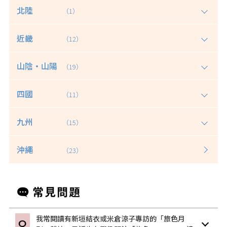
北陸
（1）
近畿
（12）
山陰・山陽
（19）
四國
（11）
九州
（15）
沖繩
（23）
我常閱讀有新垣結衣或米倉涼子專訪的「旅色月