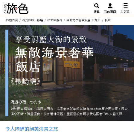
搜尋
我的頁面
主選單
旅色首頁
尋找旅館・飯店
以主題搜尋
無敵海景奢華飯店
九州
長崎
《長崎編》
海辺の宿 つたや
對於面向橘灣的小濱溫泉而言，這家老字號旅館以擁有300多年歷史而自豪。溫泉
湧泉不斷，質量優良，享有絕佳景觀，屋頂還設有可享受這兩者的私人露天溫泉
共5個。在黃昏時分，擁抱夕陽西下的泡湯體驗格外美好。150坪的大浴池使用源
泉水。美食也是一大魅力，客人可以品嚐用當天在橘灣捕撈的海鮮製作的豐盛和
令人陶醉的絕美海景之旅
食會席料理。用餐可選擇包廂式餐廳或客房內用餐。周邊的休閒設施也很完善，
能度過一個值得回憶的假日。