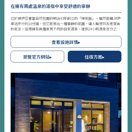
在擁有兩處溫泉的湯宿中享受舒適的寧靜
位於被伊豆豐富自然包圍的明治43年創立的「陽氣館」。雖然距離JR伊
東站步行約10分鐘，但它散發出一種寧靜的氛圍，讓人聯想到古老宿舍
的氣派。這裡擁有兩種泉質不同的自家源泉，提供24小時源泉百分之百
的湯浴。宿舍的特色是室內登山火車，帶領遊客前往位於高台上的大露
天浴池。這裡能俯瞰大海與伊東市街，是無與倫比的絕佳位置。在這開
查看設施詳情▸
放的湯浴中感受天空幾乎近在眼前，是都市中無法體驗的奢侈。享受溫
泉之後，不妨細細品味山海之間的美食，徹底享受伊豆之旅。
瀏覽官方網站▸
住宿方案▸