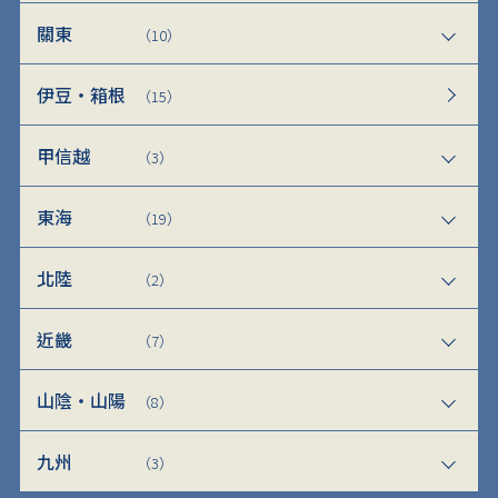
關東
（10）
伊豆・箱根
（15）
甲信越
（3）
東海
（19）
北陸
（2）
近畿
（7）
山陰・山陽
（8）
九州
（3）