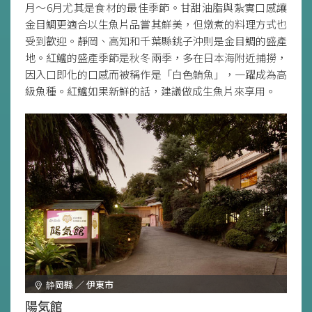
月～6月尤其是食材的最佳季節。甘甜油脂與紮實口感讓
金目鯛更適合以生魚片品嘗其鮮美，但燉煮的料理方式也
受到歡迎。靜岡、高知和千葉縣銚子沖則是金目鯛的盛產
地。紅鱸的盛產季節是秋冬兩季，多在日本海附近捕撈，
因入口即化的口感而被稱作是「白色鮪魚」，一躍成為高
級魚種。紅鱸如果新鮮的話，建議做成生魚片來享用。
静岡縣 ／ 伊東市
陽気館