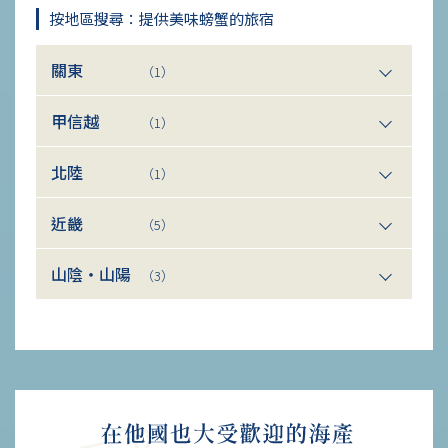
按地區搜尋：提供美味螃蟹的旅宿
關東
（1）
甲信越
（1）
北陸
（1）
近畿
（5）
山陰・山陽
（3）