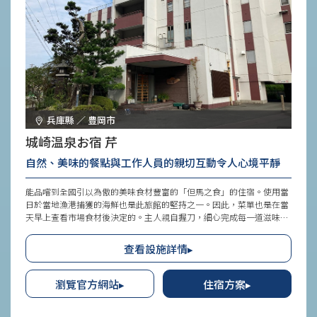
兵庫縣 ／ 豊岡市
城崎温泉お宿 芹
自然、美味的餐點與工作人員的親切互動令人心境平靜
能品嚐到全國引以為傲的美味食材豐富的「但馬之食」的住宿。使用當
日於當地漁港捕獲的海鮮也是此旅館的堅持之一。因此，菜單也是在當
天早上查看市場食材後決定的。主人親自握刀，細心完成每一道滋味深
長的料理，其中以靠近城崎溫泉、在津居山港捕獲、以青標籤為識別的
品牌螃蟹「津居山蟹」最為推薦，是冬季的熱門方案。此外，還能一邊
查看設施詳情▸
眺望但馬的大自然景觀，一邊在展望溫泉大浴場或貸切溫泉享受泡湯樂
趣，這也是其特色。
瀏覽官方網站▸
住宿方案▸