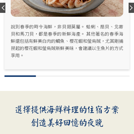
說到春季的時令海鮮，非貝類莫屬。 蛤蜊、扇貝、北寄
貝和馬刀貝，都是春季的新鮮海產。 其他著名的春季海
鮮還包括有鮮美白肉的鯛魚、櫻花蝦和螢烏賊，尤其剛捕
撈起的櫻花蝦和螢烏賊新鮮美味，會建議以生魚片的方式
享用。