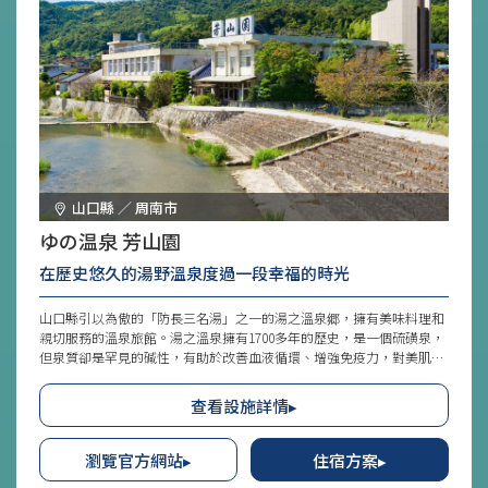
山口縣 ／ 周南市
ゆの温泉 芳山園
在歷史悠久的湯野溫泉度過一段幸福的時光
山口縣引以為傲的「防長三名湯」之一的湯之溫泉郷，擁有美味料理和
親切服務的溫泉旅館。湯之溫泉擁有1700多年的歷史，是一個硫磺泉，
但泉質卻是罕見的碱性，有助於改善血液循環、增強免疫力，對美肌也
具有功效，泡完溫泉後能享受滑嫩的肌膚。旅館內設有大浴場、露天風
呂、氣泡風呂、源泉風呂等各種風呂，2024年9月溫浴設施經過翻新，
查看設施詳情▸
還新增了桑拿設施，更加令人愉快。
瀏覽官方網站▸
住宿方案▸