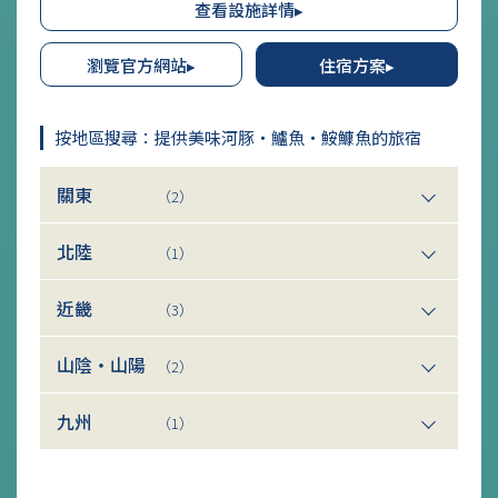
查看設施詳情▸
備有床鋪的和洋室和可睡在蒲團上的和室兩種類型，所有客房都可以盡
情享受海景和天空的美景。
瀏覽官方網站▸
住宿方案▸
按地區搜尋：提供美味河豚・鱸魚・鮟鱇魚的旅宿
關東
（2）
北陸
（1）
近畿
（3）
山陰・山陽
（2）
九州
（1）