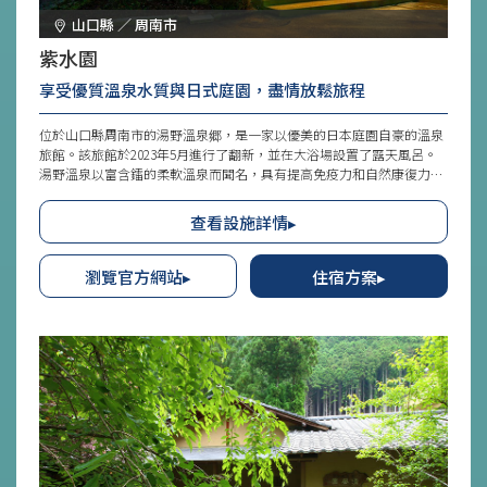
山口縣 ／ 周南市
紫水園
享受優質溫泉水質與日式庭園，盡情放鬆旅程
位於山口縣周南市的湯野溫泉郷，是一家以優美的日本庭園自豪的溫泉
旅館。該旅館於2023年5月進行了翻新，並在大浴場設置了露天風呂。
湯野溫泉以富含鐳的柔軟溫泉而聞名，具有提高免疫力和自然康復力的
功效，同時也因為洗完後肌膚變得光滑細膩而廣受喜愛。溫泉可以在大
浴場、露天風呂和客房的浴缸中盡情享受，讓您在喜歡的時間內盡情享
查看設施詳情▸
受泉質的好處，全身心得到充分的療癒。
瀏覽官方網站▸
住宿方案▸