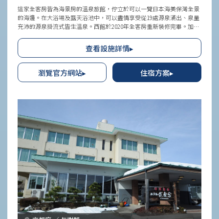
這家全客房皆為海景房的溫泉旅館，佇立於可以一覽日本海美保灣全景
的海邊。在大浴場及露天浴池中，可以盡情享受從19處源泉涌出、泉量
充沛的源泉掛流式皆生溫泉。西館於2020年全客房重新裝修完畢。加上
東館在內共有90間客房，可從日式、西式、和洋式中選擇適合旅行調性
和需求的房間類型。料理方面則準備了集結山陰地區當季美味的宴席料
查看設施詳情▸
理等。當然，也能選擇不含餐純住宿的方案。另外，由於旅館面對著皆
生溫泉海水浴場，所以夏天時能同時享受到海水浴和溫泉。來此感受看
看被微風吹拂海面時那悅耳的波濤聲所環繞，度過療癒身心的片刻時光
瀏覽官方網站▸
住宿方案▸
吧。