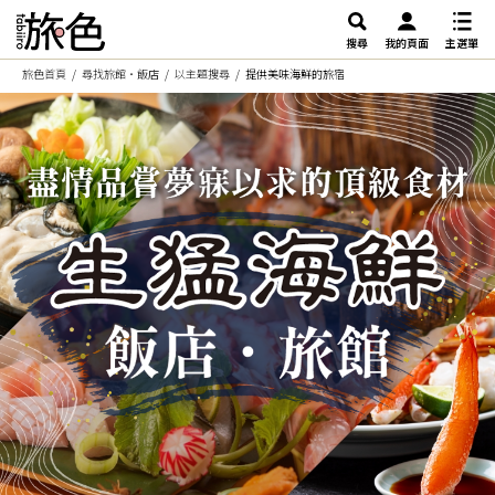
搜尋
我的頁面
主選單
旅色首頁
尋找旅館・飯店
以主題搜尋
提供美味海鮮的旅宿