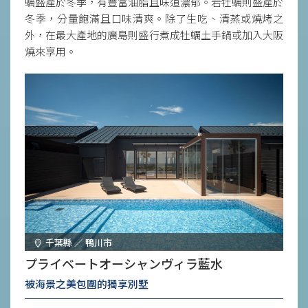
蠣盛產於冬季，有豐富油脂且味道濃郁。岩牡蠣則盛產於
冬季，分量飽滿且口味清爽。除了生吃、清蒸或燒烤之
外，在最大產地的廣島則盛行煮成牡蠣土手鍋或加入大阪
燒來享用。
千葉縣 ／ 鴨川市
プライベートオーシャンヴィラ藍水
被海景之美包圍的獨享別墅