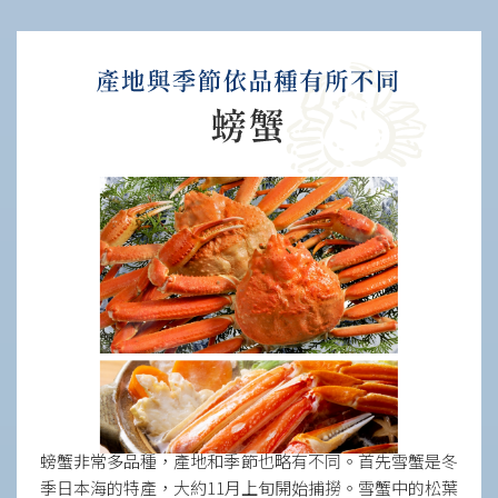
螃蟹非常多品種，產地和季節也略有不同。首先雪蟹是冬
季日本海的特產，大約11月上旬開始捕撈。雪蟹中的松葉