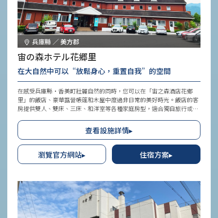
兵庫縣 ／ 美方郡
宙の森ホテル花郷里
在大自然中可以“放鬆身心，重置自我”的空間
在感受兵庫縣・香美町壯麗自然的同時，您可以在「宙之森酒店花鄉
里」的飯店、豪華露營帳篷和木屋中度過非日常的美好時光。飯店的客
房提供雙人、雙床、三床、和洋室等各種家庭房型，適合獨自旅行或家
庭旅遊。所有客房均設有星空劇場，讓您盡情享受浪漫的星空世界。此
外，人氣頗高的露營計劃讓您盡情享受與大自然的融合感。
查看設施詳情▸
瀏覽官方網站▸
住宿方案▸