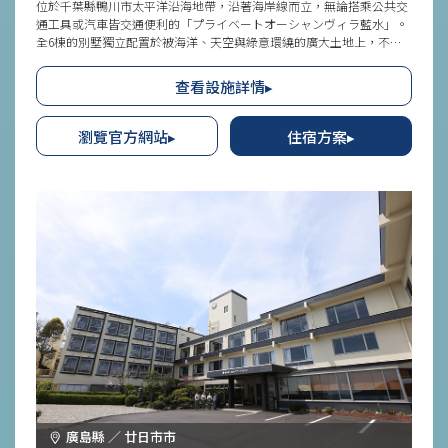
位於千葉縣鴨川市太平洋沿海地帶，沿著海岸線而立，無論搭乘公共交
通工具或汽車皆交通便利的「プライベートオーシャンヴィラ藍水」。
全6棟的別墅獨立配置於被海洋、天空與綠意環繞的廣大土地上，不用
在意其他住宿者的視線與周遭的喧囂，可以享受與自然和諧融合的獨特
住宿體驗。各別墅備有面海的戶外露臺與私人游泳池，可以以波濤聲作
查看設施詳情▸
為背景音樂，隨時玩水放鬆。獨享眼前悠然展開的水平線美景，盡情體
驗非日常的特別感受。
瀏覽官方網站▸
住宿方案▸
廣島縣 ／ 廿日市市