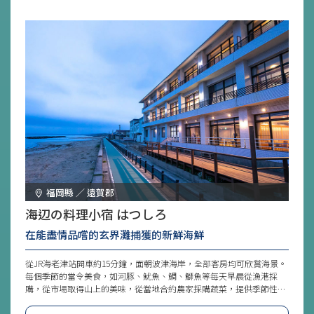
福岡縣 ／ 遠賀郡
海辺の料理小宿 はつしろ
在能盡情品嚐的玄界灘捕獲的新鮮海鮮
從JR海老津站開車約15分鐘，面朝波津海岸，全部客房均可欣賞海景。
每個季節的當令美食，如河豚、魷魚、鯛、鰤魚等每天早晨從漁港採
購，從市場取得山上的美味，從當地合約農家採購蔬菜，提供季節性的
精緻料理。購入的魚放在旅館的水池中，還準備了專用的魷魚釣漁船和
專屬的魷魚漁夫，極度注重新鮮度，絕品料理絕對要好好品嘗。客房有