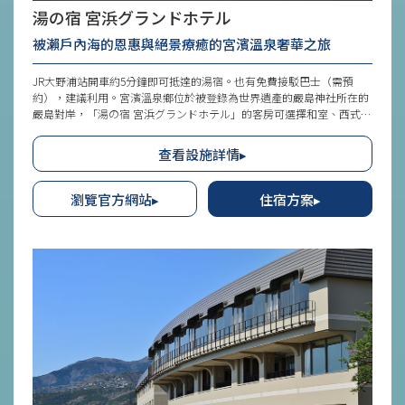
湯の宿 宮浜グランドホテル
被瀨戶內海的恩惠與絕景療癒的宮濱溫泉奢華之旅
JR大野浦站開車約5分鐘即可抵達的湯宿。也有免費接駁巴士（需預
約），建議利用。宮濱溫泉鄉位於被登錄為世界遺產的嚴島神社所在的
嚴島對岸，「湯の宿 宮浜グランドホテル」的客房可選擇和室、西式客
房及和洋式客房。從窗戶或露天浴室眺望絕景，能享受悠閒的時光。作
為觀光或活動的據點，也非常適合與重要的人一同紀念旅行。
查看設施詳情▸
瀏覽官方網站▸
住宿方案▸