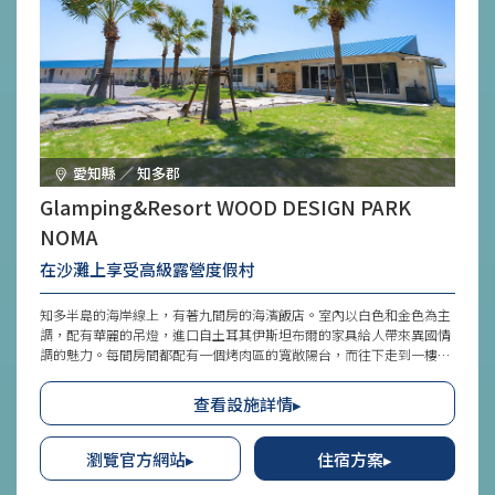
愛知縣 ／ 知多郡
Glamping&Resort WOOD DESIGN PARK
NOMA
在沙灘上享受高級露營度假村
知多半島的海岸線上，有著九間房的海濱飯店。室內以白色和金色為主
調，配有華麗的吊燈，進口自土耳其伊斯坦布爾的家具給人帶來異國情
調的魅力。每間房間都配有一個烤肉區的寬敞陽台，而往下走到一樓，
就會看到沙灘上的私人露臺設有火盆，讓您可以在喜歡的時候享受營
火。一些客房享有優雅的海景按摩浴缸，也設有帳篷桑拿室。
查看設施詳情▸
瀏覽官方網站▸
住宿方案▸