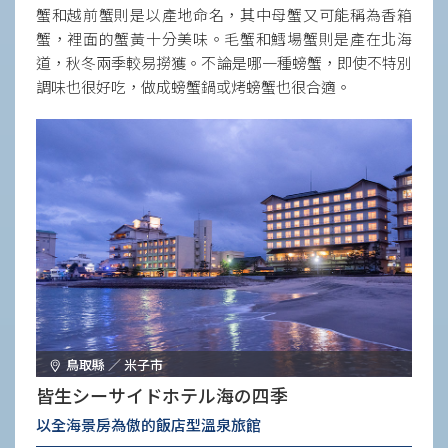
蟹和越前蟹則是以產地命名，其中母蟹又可能稱為香箱
蟹，裡面的蟹黃十分美味。毛蟹和鱈場蟹則是產在北海
道，秋冬兩季較易撈獲。不論是哪一種螃蟹，即使不特別
調味也很好吃，做成螃蟹鍋或烤螃蟹也很合適。
鳥取縣 ／ 米子市
皆生シーサイドホテル海の四季
以全海景房為傲的飯店型溫泉旅館