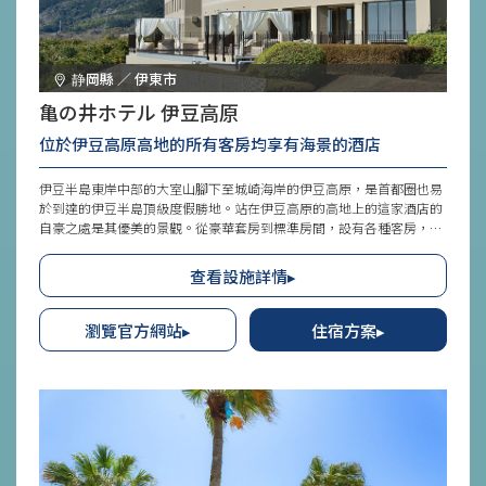
静岡縣 ／ 伊東市
亀の井ホテル 伊豆高原
位於伊豆高原高地的所有客房均享有海景的酒店
伊豆半島東岸中部的大室山腳下至城崎海岸的伊豆高原，是首都圈也易
於到達的伊豆半島頂級度假勝地。站在伊豆高原的高地上的這家酒店的
自豪之處是其優美的景觀。從豪華套房到標準房間，設有各種客房，每
一間都是海景房。在頂樓餐廳中，您可以一邊欣賞絕美景色，一邊品嚐
地道的創意和食懷石料理，結合當地海鮮和山珍美食，度過優雅而悠閒
查看設施詳情▸
的時光。
瀏覽官方網站▸
住宿方案▸