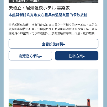
京都府 ／ 与謝郡
天橋立・岩滝温泉ホテル 喜楽家
本館與新館均寬敞安心且具有溫馨氛圍的餐飲旅館
坐落於阿蘇海畔，擁有可眺望日本三景之一天橋立的絕佳地點。本館與
新館的客房皆為和室，打開窗戶即可聽見阿蘇海微波的輕聲，是一處能
療癒身心的空間。可以在榻榻米上放鬆並躺在布團上休息，能伸展雙腿
或隨意地躺著，就像在家中一般自在，非常令人愉快。若事先預約時洽
詢，也可與愛犬同住一間客房（需付費）。雖然沒有專用設施或備品，
查看設施詳情▸
但可一同享受旅途中的風景，創造美好回憶。
瀏覽官方網站▸
住宿方案▸