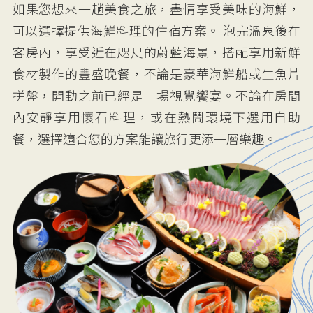
如果您想來一趟美食之旅，盡情享受美味的海鮮，
可以選擇提供海鮮料理的住宿方案。 泡完溫泉後在
客房內，享受近在咫尺的蔚藍海景，搭配享用新鮮
食材製作的豐盛晚餐，不論是豪華海鮮船或生魚片
拼盤，開動之前已經是一場視覺饗宴。不論在房間
內安靜享用懷石料理，或在熱鬧環境下選用自助
餐，選擇適合您的方案能讓旅行更添一層樂趣。