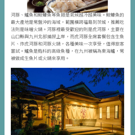
河豚、鱸魚和鮟鱇魚等魚類是氣候越冷越美味。鮟鱇魚的
最大產地是常盤沖的海域，範圍橫跨福島到茨城，推薦吃
法則是味噌火鍋。河豚裡最受歡迎的則是虎河豚，主要在
山口縣與九州北部捕撈上岸，而虎河豚全席套餐包含生魚
片、炸虎河豚和河豚火鍋，各種美味一次享受，值得旅客
嘗試。鱸魚是鮨科的高級魚種，在九州被稱為東海鱸，常
被做成生魚片或火鍋來享用。