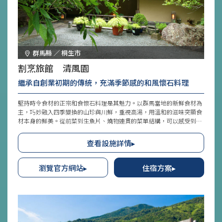
群馬縣 ／ 桐生市
割烹旅館 清風園
繼承自創業初期的傳統，充滿季節感的和風懷石料理
堅持時令食材的正宗和食懷石料理是其魅力。以群馬當地的新鮮食材為
主，巧妙融入四季變換的山珍與川鮮，重視高湯，用溫和的滋味突顯食
材本身的鮮美。從前菜到生魚片、燒物連貫的菜單結構，可以感受到割
烹旅館師傅們的技藝。在欣賞清流與大自然、享受四季變化的同時，能
在安靜的氛圍中品味餐點。※圖片提供：株式會社リバティー
查看設施詳情▸
瀏覽官方網站▸
住宿方案▸