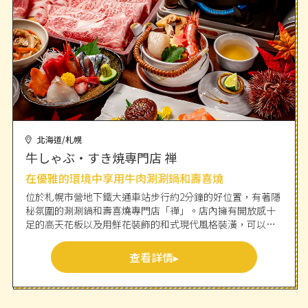
北海道/札幌
牛しゃぶ・すき焼専門店 禅
在優雅的環境中享用牛肉涮涮鍋和壽喜燒
位於札幌市營地下鐵大通車站步行約2分鐘的好位置，有著隱
秘氛圍的涮涮鍋和壽喜燒專門店「禪」。店內擁有開放感十
足的高天花板以及用鮮花裝飾的和式現代風格裝潢，可以品
嚐到精選的肉品。您可以從包含當季食材的季節性套餐、A4
等級的北海道和牛或品牌牛「神戶牛」等多種套餐中選擇。
查看詳情
每個套餐均可選擇涮涮鍋或壽喜燒，並且有提供吃到飽的選
項。海鮮部分也很豐富，包括新鮮的松葉蟹、鯛魚和章魚
等，尤其是「海鮮涮涮鍋拼盤」特別受歡迎。