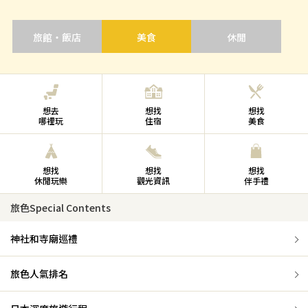
旅館・飯店
美食
休閒
想去
想找
想找
哪裡玩
住宿
美食
想找
想找
想找
休閒玩樂
觀光資訊
伴手禮
旅色Special Contents
神社和寺廟巡禮
旅色人氣排名