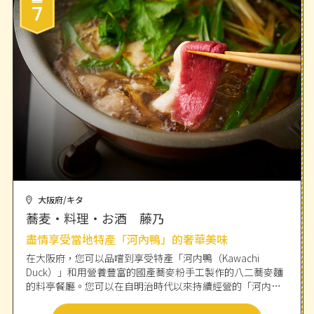
大阪府/キタ
蕎麦・料理・お酒 藤乃
盡情享受當地特產「河內鴨」的奢華美味
在大阪府，您可以品嚐到享受特產「河内鴨（Kawachi
Duck）」和用營養豐富的國產蕎麥粉手工製作的八二蕎麥麵
的料亭餐廳。您可以在自明治時代以來持續經營的「河内鴨
Tsukamoto 本店」採購新鮮的早晨宰殺的「河内鴨」，品嚐
如「河内鴨刺身」等的原始美味。鴨鍋也很受歡迎，提供