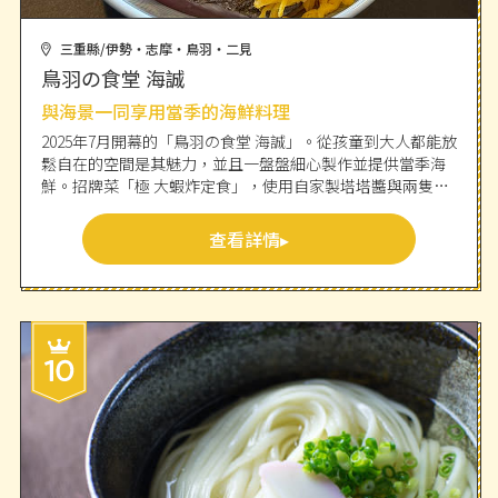
三重縣/伊勢・志摩・鳥羽・二見
鳥羽の食堂 海誠
與海景一同享用當季的海鮮料理
2025年7月開幕的「鳥羽の食堂 海誠」。從孩童到大人都能放
鬆自在的空間是其魅力，並且一盤盤細心製作並提供當季海
鮮。招牌菜「極 大蝦炸定食」，使用自家製塔塔醬與兩隻大
蝦，是份量十足的逸品。此外也備有使用松阪牛的定食，能
盡情享受海鮮與肉品。從客房座位可以一覽海景，是能充分
查看詳情
享受景色與美味，具備高CP值的一家店。店內有桌席和榻榻
米席，適合家庭與朋友聚餐，以及各種紀念日等多種場合使
用。