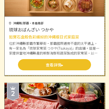
沖繩縣/那覇・本島南部
琉球おばんざい つかや
如寶石盒般色彩繽紛的沖繩版日式家庭菜
位於沖繩縣那霸市繁華街・那霸國際通旁不遠的太平通上，
有一家名為「琉球家常菜 つかや(Tsukaya)」的店鋪。這是一
家提供當地沖繩縣產的新鮮海鮮和蔬菜製成的家常菜，以及
原創琉球料理的“沖繩版家常菜”餐廳。觀光客和獨自旅行
的女性也很喜愛的「琉球御膳」，是店內推薦料理，由仿若
查看詳情
寶石般色彩繽紛的玻璃小碗盛裝的6道或12道料理組成。除此
之外，還有數量限定的「沖繩風滷豬肉蓋飯」和使用沖繩縣
產生鮪魚的特選「生鮪魚蓋飯」等充滿沖繩魅力的餐點。