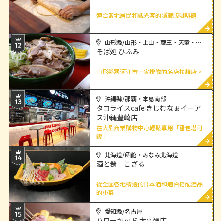
適合當地居民和觀光客的隱藏版咖啡館
查
山形縣/山形・上山・蔵王・天童・村山
そば処 ひふみ
山形縣寒河江市一家排隊的名店拉麵店。
查
沖繩縣/那覇・本島南部
タコライスcafe きじむなぁイーア
ス沖縄豊崎店
在大型商業購物中心輕鬆享用「蛋包塔可
飯」
查
北海道/函館・みなみ北海道
酒と肴 こざる
從全國各地精選的日本酒和適合搭配酒品
的小菜
查
愛知縣/名古屋
ハローキッド 太平通店