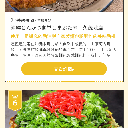
沖繩縣/那覇・本島南部
沖縄とんかつ食堂しまぶた屋 久茂地店
使用十足講究的豬油與自家製麵包粉酥炸的美味豬排
這裡是使用在沖繩本島北部大自然中成長的「山原阿古島
豬」，提供炸豬排與涮涮鍋的專門店。使用100%「山原阿古
島豬」豬油，以及天然酵母麵包製成麵包粉，所料理的招牌
豬排口感香脆，可以品嚐到此種豬肉獨有的甘甜美味，堪稱
絕品。午餐時段提供肩頸肉、里肌肉與腿肉等各種部位的炸
查看詳情
豬排；晚餐時段則提供可同時品嚐到兩種美味的「涮涮鍋與
炸豬排套餐」等各種套餐料理，都能享用到「山原阿古島
豬」的好味道。自家製軟豆腐與醬菜可無限享用，也是其魅
力。