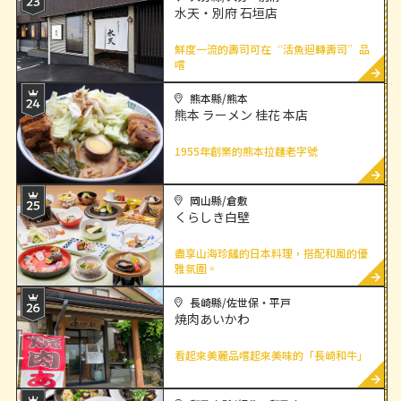
水天・別府 石垣店
鮮度一流的壽司可在“活魚迴轉壽司”品
嚐
查
熊本縣/熊本
熊本 ラーメン 桂花 本店
1955年創業的熊本拉麵老字號
查
岡山縣/倉敷
くらしき白壁
盡享山海珍饈的日本料理，搭配和風的優
雅氛圍。
查
長崎縣/佐世保・平戸
焼肉あいかわ
看起來美麗品嚐起來美味的「長崎和牛」
查