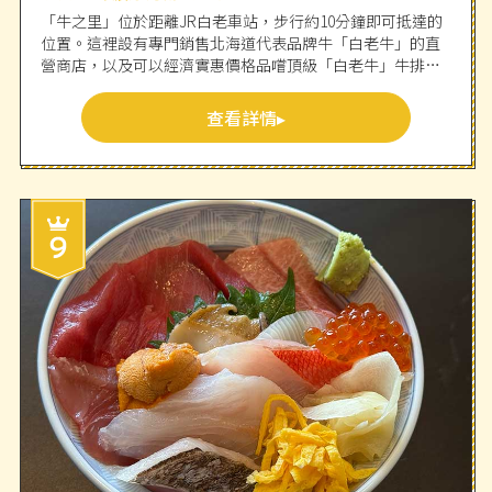
「牛之里」位於距離JR白老車站，步行約10分鐘即可抵達的
位置。這裡設有專門銷售北海道代表品牌牛「白老牛」的直
營商店，以及可以經濟實惠價格品嚐頂級「白老牛」牛排與
燒肉的餐廳。講究選用飼料，在直營牧場細心飼養的「白老
牛」，特色在於擁有濃厚芳醇的滋味。可外帶的「燒肉便
查看詳情
當」、「漢堡排便當」和「鹽味牛五花蓋飯」，也非常受到
歡迎（需電話預約）。從店鋪出發約3分鐘車程，即可抵達可
接觸愛奴文化的民族共生象徵空間「UPOPOI」，順道安排在
旅遊行程中也是個好選擇。店家提供外文菜單。