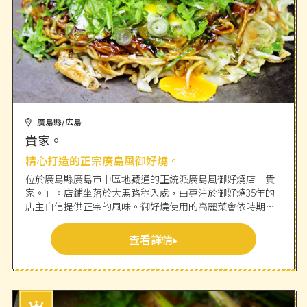
廣島縣/広島
貴家。
精心打造的正宗廣島風御好燒。
位於廣島縣廣島市中區地藏通的正統派廣島風御好燒店「貴
家。」。店鋪坐落於大馬路稍入處，由專注於御好燒35年的
店主自信提供正宗的風味。御好燒使用的高麗菜會依時期變
換種類，對蔬菜的切法與烹調方式等細節都相當講究，致力
引出食材的美味。醬汁則使用以大量蔬菜製成的秘傳醬汁。
查看詳情
店內環境也經過精心整理，使顧客能舒適享受用餐。敬請盡
情品嚐以極致「酥脆麵條」為特色的御好燒。