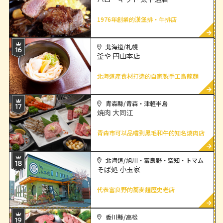
1976年創業的漢堡排・牛排店
查
北海道/札幌
釜や 円山本店
北海道產食材打造的自家製手工烏龍麵
查
青森縣/青森・津軽半島
焼肉 大同江
青森市可以品嚐到黑毛和牛的知名燒肉店
查
北海道/旭川・富良野・空知・トマム
そば処 小玉家
代表富良野的蕎麥麵歷史老店
查
香川縣/高松